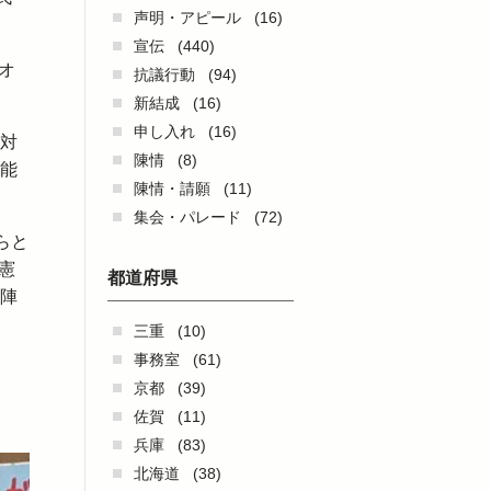
声明・アピール
(16)
宣伝
(440)
オ
抗議行動
(94)
新結成
(16)
申し入れ
(16)
に対
陳情
(8)
可能
陳情・請願
(11)
集会・パレード
(72)
らと
憲
都道府県
退陣
三重
(10)
事務室
(61)
京都
(39)
佐賀
(11)
兵庫
(83)
北海道
(38)