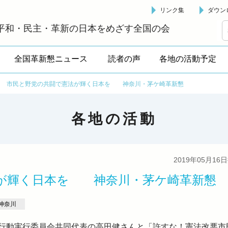
リンク集
ダウン
革新懇 - 「国民が主人公」の日本をめざして -
平和・民主・革新の日本をめざす全国の会
全国革新懇ニュース
読者の声
各地の活動予定
>
市民と野党の共闘で憲法が輝く日本を 神奈川・茅ケ崎革新懇
各地の活動
2019年05月16
が輝く日本を 神奈川・茅ケ崎革新懇
神奈川
り行動実行委員会共同代表の高田健さんと「許すな！憲法改悪市