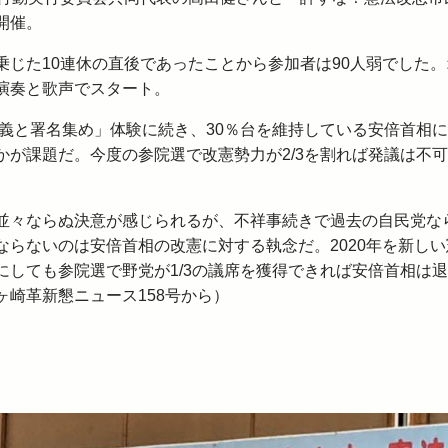
開催。
じた10連休の直後であったことから参加者は90人弱でした。
演奏と歌声でスタート。
意義と署名集め」体験に続き、30％台を維持している安倍首相
かが課題だ。今度の参院選で改憲勢力が2/3を割れば発議は不
並々ならぬ決意が感じられるが、不祥事続きで過去の自民党な
らないのは安倍首相の改憲に対する執念だ。2020年を新しい
にしても参院選で野党が1/3の議席を獲得できれば安倍首相は
崎革新懇ニュース158号から）