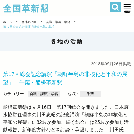
検索
全国革新懇 
>
>
>
ホーム
各地の活動
会議・講演・学習
第17回総会記念講演「朝鮮半島の非核化と平和の展望」 千葉・船橋革新懇
各地の活動
2018年09月26日掲載
第17回総会記念講演「朝鮮半島の非核化と平和の展
望」 千葉・船橋革新懇
カテゴリー：
地域：
会議・講演・学習
千葉
船橋革新懇は９月16日、第17回総会を開きました。日本原
水協常任理事の川田忠昭の記念講演「朝鮮半島の非核化と
平和の展望」に32名が参加、続く総会には25名が参加し活
動報告、新年度方針などを討論・承認しました。 川田氏