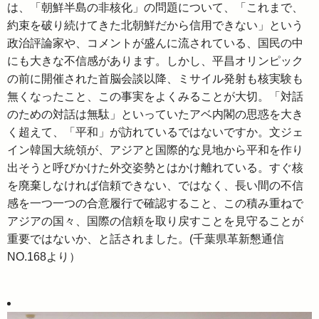
は、「朝鮮半島の非核化」の問題について、「これまで、
約束を破り続けてきた北朝鮮だから信用できない」という
政治評論家や、コメントが盛んに流されている、国民の中
にも大きな不信感があります。しかし、平昌オリンピック
の前に開催された首脳会談以降、ミサイル発射も核実験も
無くなったこと、この事実をよくみることが大切。「対話
のための対話は無駄」といっていたアベ内閣の思惑を大き
く超えて、「平和」が訪れているではないですか。文ジェ
イン韓国大統領が、アジアと国際的な見地から平和を作り
出そうと呼びかけた外交姿勢とはかけ離れている。すぐ核
を廃棄しなければ信頼できない、ではなく、長い間の不信
感を一つ一つの合意履行で確認すること、この積み重ねで
アジアの国々、国際の信頼を取り戻すことを見守ることが
重要ではないか、と話されました。(千葉県革新懇通信
NO.168より）