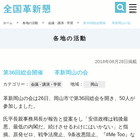
検索
全国革新懇 
>
>
>
ホーム
各地の活動
会議・講演・学習
第36回総会開催 革新岡山の会
各地の活動
2018年08月28日掲載
第36回総会開催 革新岡山の会
カテゴリー：
地域：
会議・講演・学習
岡山
革新岡山の会は26日、岡山市で第36回総会を開き、50人が
参加しました。
氏平長親事務局長が報告と提案をし「安倍政権は戦後最
悪、最低の内閣だ。続けさせるわけにはいかない」と指
摘。原発ゼロ、戦争法廃止、9条改悪阻止、『#Me Too』な