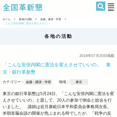
検索
全国革新懇 
>
>
>
ホーム
各地の活動
会議・講演・学習
「こんな安倍内閣に憲法を変えさせていいの」 東京・銀行革新懇
各地の活動
2018年07月20日掲載
「こんな安倍内閣に憲法を変えさせていいの」 東
京・銀行革新懇
カテゴリー：
地域：
会議・講演・学習
東京
東京の銀行革新懇は5月24日、「こんな安倍内閣に憲法を変
えさせていいの」と題して、20人の参加で例会と総会を行
いました。 講師は岩月康範日本平和委員会事務局次長。
米朝首脳会談の開催が危ぶまれる時でしたが、「戦争の反