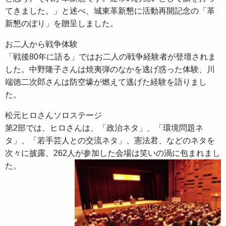
てきました。」と述べ、城東革新懇に活動再開記念の「革
新懇のぼり」を贈呈しました。
お二人から戦争体験
「戦後80年に語る」ではお二人の戦争経験者が登壇されま
した。中野隆子さんは焼夷弾のなかを逃げ惑った体験、川
端徳二次郎さんは防空壕が燃えて逃げた経験を語りまし
た。
松元ヒロさんソロステージ
第2部では、ヒロさんは、「政治ネタ」、「環境問題ネ
タ」、「若手芸人との交流ネタ」、憲法君、などのネタを
次々に披露、262人が参加した会場は笑いの渦に包まれまし
た。