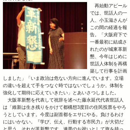
再始動アピール
では、世話人の一
人、小玉滋さんが
この間の経過を報
告。「大阪府下で
一番最初に結成さ
れたのが城東革新
懇、今年はじめに
世話人体制を再構
築して行事を計画
しました」「いま政治は危ない方向に進んでいます。立場
の違いを超えて手をつなぐ時ではないでしょうか。体制を
強化して期待に応えていきたい」とあいさつしました。
大阪革新懇を代表して祝辞を述べた藤永延代代表世話人
は「維新は生き残りをかけて都構想3度目の住民投票をやろ
うとしています。今度は副首都をエサにやる。負けるわけ
にはいかない。『学び、伝え、行動する市民力』が大切だ
と思う。それが革新懇です。連帯のお祝いとして旗を持っ