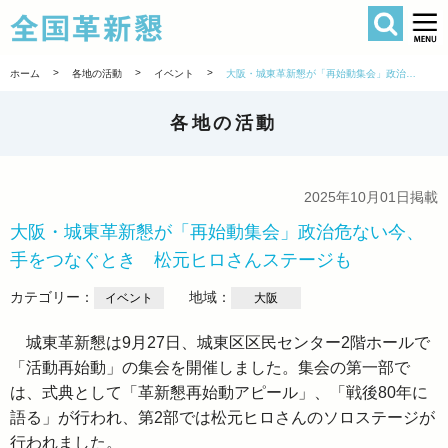
検索
全国革新懇 
>
>
>
ホーム
各地の活動
イベント
大阪・城東革新懇が「再始動集会」政治危ない今、手をつなぐとき 松元ヒロさんステージも
各地の活動
2025年10月01日掲載
大阪・城東革新懇が「再始動集会」政治危ない今、
手をつなぐとき 松元ヒロさんステージも
カテゴリー：
地域：
イベント
大阪
城東革新懇は9月27日、城東区区民センター2階ホールで
「活動再始動」の集会を開催しました。集会の第一部で
は、式典として「革新懇再始動アピール」、「戦後80年に
語る」が行われ、第2部では松元ヒロさんのソロステージが
行われました。