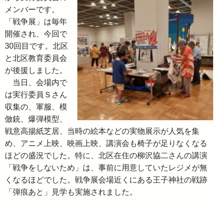
メンバーです。
「戦争展」は毎年
開催され、今回で
30回目です。北区
と北区教育委員会
が後援しました。
当日、会場内で
は実行委員Ｓさん
収集の、軍服、模
倣銃、爆弾模型、
戦意高揚紙芝居、当時の絵本などの実物展示が人気を集
め、アニメ上映、映画上映、講演会も椅子が足りなくなる
ほどの盛況でした。特に、北区在住の柳沢協二さんの講演
「戦争をしないため」は、事前に用意していたレジメが無
くなるほどでした。戦争展会場近くにある王子神社の戦跡
「弾痕あと」見学も実施されました。