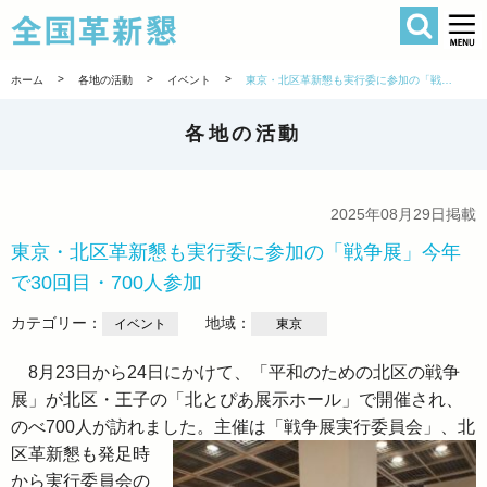
検索
全国革新懇 
>
>
>
ホーム
各地の活動
イベント
東京・北区革新懇も実行委に参加の「戦争展」今年で30回目・700人参加
各地の活動
2025年08月29日掲載
東京・北区革新懇も実行委に参加の「戦争展」今年
で30回目・700人参加
カテゴリー：
地域：
イベント
東京
8月23日から24日にかけて、「平和のための北区の戦争
展」が北区・王子の「北とぴあ展示ホール」で開催され、
のべ700人が訪れました。主催は「戦争展実行委員会」、北
区革新懇も発足時
から実行委員会の