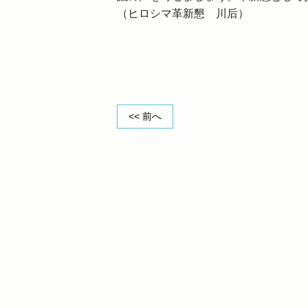
（ヒロシマ革新懇 川后）
<< 前へ