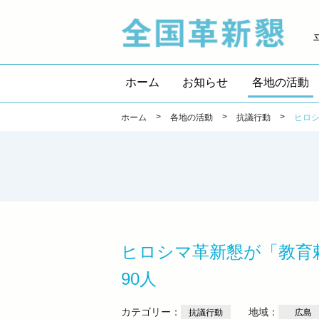
全国
ホーム
お知らせ
各地の活動
>
>
>
ホーム
各地の活動
抗議行動
ヒロ
ヒロシマ革新懇が「教育
90人
カテゴリー：
地域：
抗議行動
広島