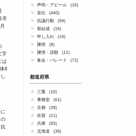
声明・アピール
(16)
題
宣伝
(440)
島市
抗議行動
(94)
2月
新結成
(16)
申し入れ
(16)
陳情
(8)
の
陳情・請願
(11)
文字
集会・パレード
(72)
には
体8
でし
都道府県
三重
(10)
事務室
(61)
、
京都
(39)
用に
佐賀
(11)
｣の
兵庫
(83)
も抗
北海道
(38)
。