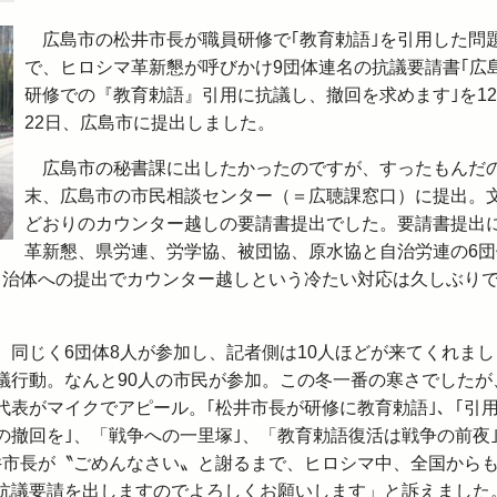
広島市の松井市長が職員研修で｢教育勅語｣を引用した問
で、ヒロシマ革新懇が呼びかけ9団体連名の抗議要請書｢広
研修での『教育勅語』引用に抗議し、撤回を求めます｣を1
22日、広島市に提出しました。
広島市の秘書課に出したかったのですが、すったもんだ
末、広島市の市民相談センター（＝広聴課窓口）に提出。
どおりのカウンター越しの要請書提出でした。要請書提出
革新懇、県労連、労学協、被団協、原水協と自治労連の6団
自治体への提出でカウンター越しという冷たい対応は久しぶり
同じく6団体8人が参加し、記者側は10人ほどが来てくれまし
議行動。なんと90人の市民が参加。この冬一番の寒さでしたが
代表がマイクでアピール。｢松井市長が研修に教育勅語｣、｢引
の撤回を｣、「戦争への一里塚｣、「教育勅語復活は戦争の前夜
井市長が〝ごめんなさい〟と謝るまで、ヒロシマ中、全国から
抗議要請を出しますのでよろしくお願いします」と訴えました