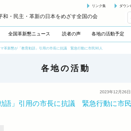
リンク集
ダウン
革新懇 - 「国民が主人公」の日本をめざして -
平和・民主・革新の日本をめざす全国の会
全国革新懇ニュース
読者の声
各地の活動予定
シマ革新懇が「教育勅語」引用の市長に抗議 緊急行動に市民90人
各地の活動
2023年12月26
勅語」引用の市長に抗議 緊急行動に市