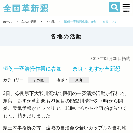
検索
全国革新懇 
>
>
>
ホーム
各地の活動
その他
恒例一斉清掃作業に参加 奈良・あすか革新懇
各地の活動
2019年03月05日掲載
恒例一斉清掃作業に参加 奈良・あすか革新懇
カテゴリー：
地域：
その他
奈良
3日、奈良県下大和川流域で恒例の一斉清掃活動が行われ、
奈良・あすか革新懇も21回目の能登川清掃を10時から開
始。天気予報がピッタリで、11時ごろから小雨がぱらつく
もと、精をだしました。
県土木事務所の方、流域の自治会や若いカップルを含む地