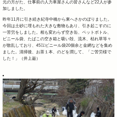
元の方がた、仕事前の人力車屋さんの皆さんなど22人が参
加しました。
昨年11月に引き続き紀寺中橋から東へさかのぼりました。
今回は土砂に埋もれた大きな敷物もあり、引き起こすのに
一苦労をしました。相も変わらず空き缶、ペットボトル、
ビニール袋、たばこの空き箱と吸い殻、流木、枯れ草等々
が散乱しており、45㍑ビニール袋20個余と金網などを集め
ました。清掃後、お茶１本、のどを潤して、「ご苦労様で
した！」（井上巌）