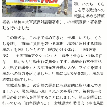
和、いのち、くら
しを守る政治への
転換を求める請願
署名（略称＝大軍拡反対請願署名）」の街頭宣伝・署名活
動を行いました。
この署名は、これまで進めてきた「平和、いのち、くら
しを壊し、市民に負担を強いる軍拡、増税に反対する請願
署名」を改訂したもので、呼びかけ団体は、「9条改憲
NO！ 全国市民アクション」と「戦争させない・9条壊す
な！ 総がかり行動実行委員会」です。高橋正行常任世話
人（県労連議長）と芳地博光常任世話人が、マイクを握り
署名への協力を訴えました。行動には8名が参加し、署名集
約数は4筆でした。
宮城革新懇は、改定前の署名にも継続的に取り組んでき
ましたが、署名用紙が改訂されたのを受けて、毎月第一金
曜日の街頭宣伝を再開することにしました。第三金曜日に
行っている「戦争国家NO！ 宮城県実行委員会（事務局団