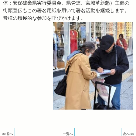
体：安保破棄県実行委員会、県労連、宮城革新懇）主催の
街頭宣伝もこの署名用紙を用いて署名活動を継続します。
皆様の積極的な参加を呼びかけます。
<< 前へ
一覧へ
次へ >>