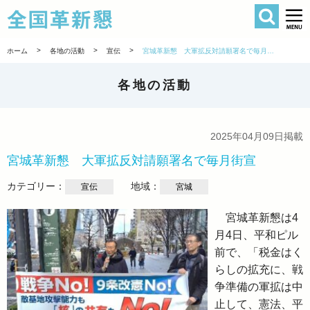
検索
全国革新懇 
>
>
>
ホーム
各地の活動
宣伝
宮城革新懇 大軍拡反対請願署名で毎月街宣
各地の活動
2025年04月09日掲載
宮城革新懇 大軍拡反対請願署名で毎月街宣
カテゴリー：
地域：
宣伝
宮城
宮城革新懇は4
月4日、平和ピル
前で、「税金はく
らしの拡充に、戦
争準備の軍拡は中
止して、憲法、平