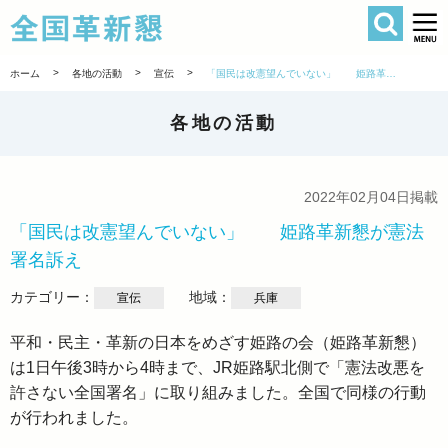
検索
全国革新懇 
>
>
>
ホーム
各地の活動
宣伝
「国民は改憲望んでいない」 姫路革新懇が憲法署名訴え
各地の活動
2022年02月04日掲載
「国民は改憲望んでいない」 姫路革新懇が憲法
署名訴え
カテゴリー：
地域：
宣伝
兵庫
平和・民主・革新の日本をめざす姫路の会（姫路革新懇）
は1日午後3時から4時まで、JR姫路駅北側で「憲法改悪を
許さない全国署名」に取り組みました。全国で同様の行動
が行われました。