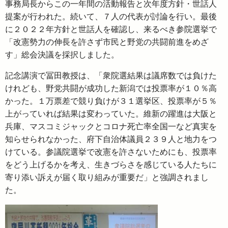
事務局長からこの一年間の活動報告と次年度方針・世話人
提案が行われた。続いて、７人の代表が討論を行い。最後
に２０２２年方針と世話人を確認し、来るべき参院選挙で
「改憲勢力の伸長を許さず市民と野党の共闘前進をめざ
す」総会決議を採択しました。
記念講演で冨田教授は、「衆院選結果は議席数では負けた
けれども、野党共闘が成功した新潟では投票率が１０％高
かった。１万票差で競り負けが３１選挙区、投票率が５％
上がっていれば結果は変わっていた。維新の躍進は大阪と
兵庫、マスコミジャックとコロナ死亡率全国一など真実を
知らせられなかった、府下自治体議員２３９人と地力をつ
けている。参議院選挙で改憲を許さないためにも、投票率
をどう上げるかを考え、生きづらさを感じている人たちに
寄り添い訴えが届く取り組みが重要だ」と強調されまし
た。