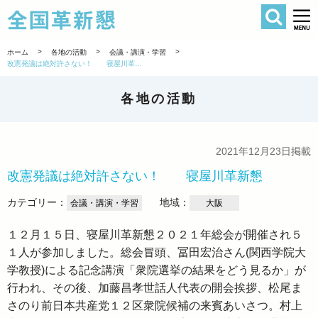
検索
全国革新懇 
>
>
>
ホーム
各地の活動
会議・講演・学習
改憲発議は絶対許さない！ 寝屋川革新懇
各地の活動
2021年12月23日掲載
改憲発議は絶対許さない！ 寝屋川革新懇
カテゴリー：
地域：
会議・講演・学習
大阪
１２月１５日、寝屋川革新懇２０２１年総会が開催され５
１人が参加しました。総会冒頭、冨田宏治さん(関西学院大
学教授)による記念講演「衆院選挙の結果をどう見るか」が
行われ、その後、加藤昌孝世話人代表の開会挨拶、松尾ま
さのり前日本共産党１２区衆院候補の来賓あいさつ。村上