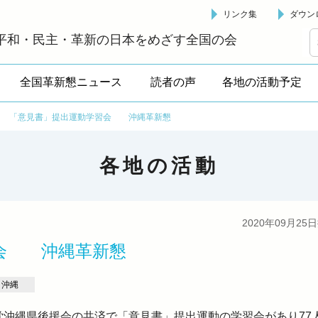
リンク集
ダウン
革新懇 - 「国民が主人公」の日本をめざして -
平和・民主・革新の日本をめざす全国の会
全国革新懇ニュース
読者の声
各地の活動予定
>
「意見書」提出運動学習会 沖縄革新懇
各地の活動
2020年09月25
習会 沖縄革新懇
沖縄
党沖縄県後援会の共済で「意見書」提出運動の学習会があり77