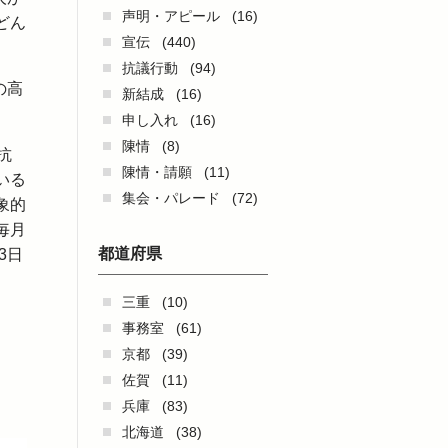
声明・アピール
(16)
どん
宣伝
(440)
。
抗議行動
(94)
の高
新結成
(16)
申し入れ
(16)
陳情
(8)
抗
陳情・請願
(11)
いる
集会・パレード
(72)
象的
毎月
都道府県
3日
三重
(10)
事務室
(61)
京都
(39)
佐賀
(11)
兵庫
(83)
北海道
(38)