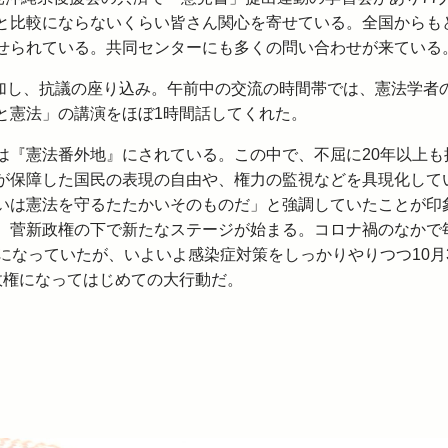
と比較にならないくらい皆さん関心を寄せている。全国からも
せられている。共同センターにも多くの問い合わせが来ている
参加し、抗議の座り込み。午前中の交流の時間帯では、憲法学者
と憲法」の講演をほぼ1時間話してくれた。
『憲法番外地』にされている。この中で、不屈に20年以上も
が保障した国民の表現の自由や、権力の監視などを具現化して
いは憲法を守るたたかいそのものだ」と強調していたことが印
、菅新政権の下で新たなステージが始まる。コロナ禍のなかで
になっていたが、いよいよ感染症対策をしっかりやりつつ10月
政権になってはじめての大行動だ。