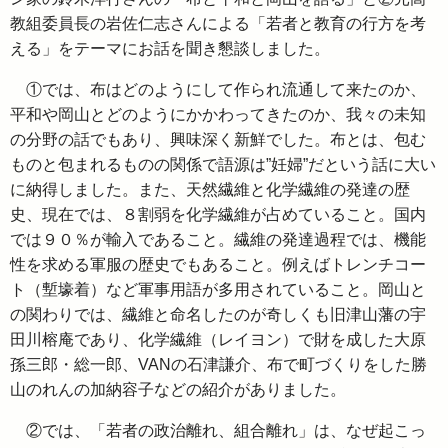
教組委員長の岩佐仁志さんによる「若者と教育の行方を考
える」をテーマにお話を聞き懇談しました。
①では、布はどのようにして作られ流通して来たのか、
平和や岡山とどのようにかかわってきたのか、我々の未知
の分野の話でもあり、興味深く新鮮でした。布とは、包む
ものと包まれるものの関係で語源は”妊婦”だという話に大い
に納得しました。また、天然繊維と化学繊維の発達の歴
史、現在では、８割弱を化学繊維が占めていること。国内
では９０％が輸入であること。繊維の発達過程では、機能
性を求める軍服の歴史でもあること。例えばトレンチコー
ト（塹壕着）など軍事用語が多用されていること。岡山と
の関わりでは、繊維と命名したのが奇しくも旧津山藩の宇
田川榕庵であり、化学繊維（レイヨン）で財を成した大原
孫三郎・総一郎、VANの石津謙介、布で町づくりをした勝
山のれんの加納容子などの紹介がありました。
②では、「若者の政治離れ、組合離れ」は、なぜ起こっ