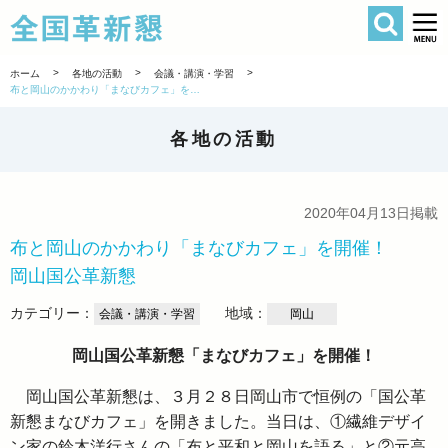
検索
全国革新懇 
>
>
>
ホーム
各地の活動
会議・講演・学習
布と岡山のかかわり「まなびカフェ」を開催！ 岡山国公革新懇
各地の活動
2020年04月13日掲載
布と岡山のかかわり「まなびカフェ」を開催！
岡山国公革新懇
カテゴリー：
地域：
会議・講演・学習
岡山
岡山国公革新懇「まなびカフェ」を開催！
岡山国公革新懇は、３月２８日岡山市で恒例の「国公革
新懇まなびカフェ」を開きました。当日は、①繊維デザイ
ン家の鈴木洋行さんの「布と平和と岡山を語る」と②元高