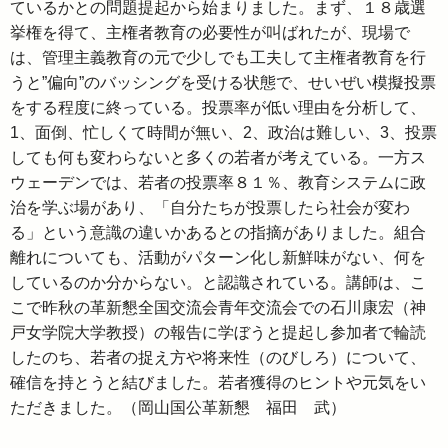
ているかとの問題提起から始まりました。まず、１８歳選
挙権を得て、主権者教育の必要性が叫ばれたが、現場で
は、管理主義教育の元で少しでも工夫して主権者教育を行
うと”偏向”のバッシングを受ける状態で、せいぜい模擬投票
をする程度に終っている。投票率が低い理由を分析して、
1、面倒、忙しくて時間が無い、2、政治は難しい、3、投票
しても何も変わらないと多くの若者が考えている。一方ス
ウェーデンでは、若者の投票率８１％、教育システムに政
治を学ぶ場があり、「自分たちが投票したら社会が変わ
る」という意識の違いかあるとの指摘がありました。組合
離れについても、活動がパターン化し新鮮味がない、何を
しているのか分からない。と認識されている。講師は、こ
こで昨秋の革新懇全国交流会青年交流会での石川康宏（神
戸女学院大学教授）の報告に学ぼうと提起し参加者で輪読
したのち、若者の捉え方や将来性（のびしろ）について、
確信を持とうと結びました。若者獲得のヒントや元気をい
ただきました。（岡山国公革新懇 福田 武）