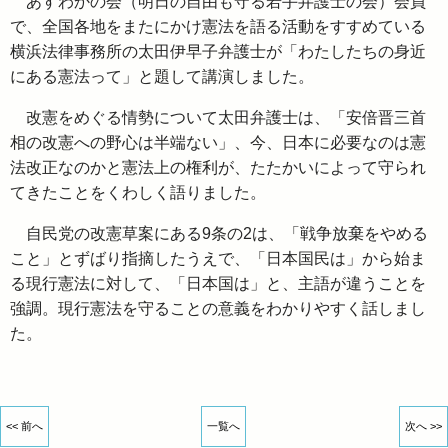
あすわかの会（明日の自由も守る若手弁護士の会）会員
で、全国各地をまたにかけ憲法を語る活動をすすめている
横浜法律事務所の太田伊早子弁護士が「わたしたちの身近
にある憲法って」と題して講演しました。
改憲をめぐる情勢について太田弁護士は、「安倍晋三首
相の改憲への野心は半端ない」、今、日本に必要なのは憲
法改正なのかと憲法上の権利が、たたかいによって守られ
てきたことをくわしく語りました。
自民党の改憲草案にある9条の2は、「戦争放棄をやめる
こと」とずばり指摘したうえで、「日本国民は」から始ま
る現行憲法に対して、「日本国は」と、主語が違うことを
強調。現行憲法を守ることの意義をわかりやすく話しまし
た。
<< 前へ
一覧へ
次へ >>