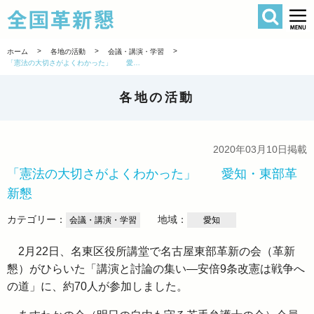
検索
全国革新懇 
>
>
>
ホーム
各地の活動
会議・講演・学習
「憲法の大切さがよくわかった」 愛知・東部革新懇
各地の活動
2020年03月10日掲載
「憲法の大切さがよくわかった」 愛知・東部革
新懇
カテゴリー：
地域：
会議・講演・学習
愛知
2月22日、名東区役所講堂で名古屋東部革新の会（革新
懇）がひらいた「講演と討論の集い―安倍9条改憲は戦争へ
の道」に、約70人が参加しました。