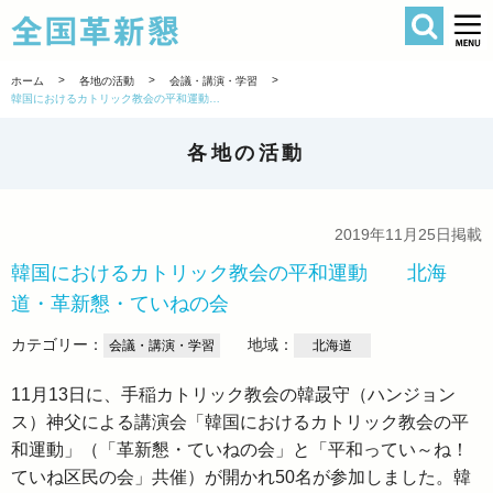
検索
全国革新懇 
>
>
>
ホーム
各地の活動
会議・講演・学習
韓国におけるカトリック教会の平和運動 北海道・革新懇・ていねの会
各地の活動
2019年11月25日掲載
韓国におけるカトリック教会の平和運動 北海
道・革新懇・ていねの会
カテゴリー：
地域：
会議・講演・学習
北海道
11月13日に、手稲カトリック教会の韓晸守（ハンジョン
ス）神父による講演会「韓国におけるカトリック教会の平
和運動」（「革新懇・ていねの会」と「平和ってい～ね！
ていね区民の会」共催）が開かれ50名が参加しました。韓