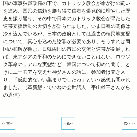
国の軍事独裁政権の下で、カトリック教会が命がけの闘い
を進め、国民の信頼を勝ち得て信者を爆発的に増やした歴
史を振り返り、その中で日本のカトリック教会が果たした
連帯支援活動の大切さが語られました。いま日韓の関係は
冷え込んでいるが、日本の政府としては過去の植民地支配
について、真心を込めた謝罪が必要であり、そうすれば両
国の和解が進む。日韓両国の市民の交流と連帯が発展すれ
ば、東アジアの平和のためにできないことはない。ロウソ
ク革命のリアルな実態など、韓国について初めて聞く、と
きにユーモアを交えた神父さんの話に、参加者は聞き入
り、「感動的ないい集まりでしたね」という感想も聞かれ
ました。（革新懇・ていねの会世話人 平山雄三さんから
の通信）
<< 前へ
一覧へ
次へ >>