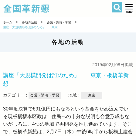
検索
全国革新懇 
>
>
>
ホーム
各地の活動
会議・講演・学習
講座「大規模開発は誰のため」 東京・板橋革新懇
各地の活動
2019年02月08日掲載
講座「大規模開発は誰のため」 東京・板橋革新
懇
カテゴリー：
地域：
会議・講演・学習
東京
30年度決算で691億円にもなるという基金をため込んでい
る現板橋坂本区政は、住民への十分な説明も合意形成もな
いがしろに、4つの地域で再開発を推し進めています。そこ
で、板橋革新懇は、2月7日（木）午後6時半から板橋土建会