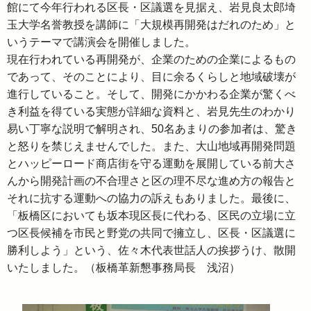
館にて今年行われる区長・区議選を見据え、岩見良太郎埼
玉大学名誉教授を講師に「大規模再開発はだれのため」と
いうテーマで講演会を開催しました。
現在行われている再開発が、企業のための企業によるもの
であって、そのことにより、目に余るくらしと地域破壊が
進行していること。そして、開発にかかわる企業が驚くべ
き利益を得ている実態が詳細な資料と、岩見先生のわかり
易い丁寧な説明で解明され、50名あまりの参加者は、驚き
と怒りを禁じえませんでした。また、大山地域再開発問題
とハッピーロード商店街を守る運動を展開している前大さ
んから開発計画の不合理さと区の理不尽な進め方の報告と
それに抗する運動への協力の訴えもありました。最後に、
「板橋区においても坂本現区長に代わる、区民の立場に立
つ区長候補を市民と野党の共同で擁立し、区長・区議選に
勝利しよう」という、佐々木代表世話人の挨拶うけ、散開
いたしました。（板橋革新懇事務局長 浅沼）