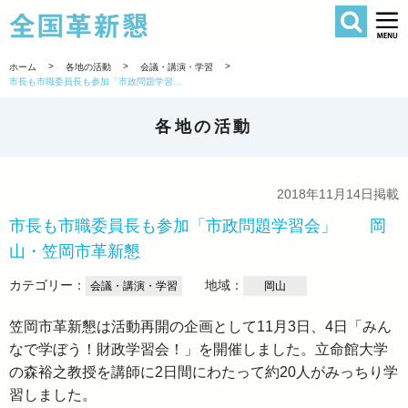
検索
全国革新懇 
>
>
>
ホーム
各地の活動
会議・講演・学習
市長も市職委員長も参加「市政問題学習会」 岡山・笠岡市革新懇
各地の活動
2018年11月14日掲載
市長も市職委員長も参加「市政問題学習会」 岡
山・笠岡市革新懇
カテゴリー：
地域：
会議・講演・学習
岡山
笠岡市革新懇は活動再開の企画として11月3日、4日「みん
なで学ぼう！財政学習会！」を開催しました。立命館大学
の森裕之教授を講師に2日間にわたって約20人がみっちり学
習しました。