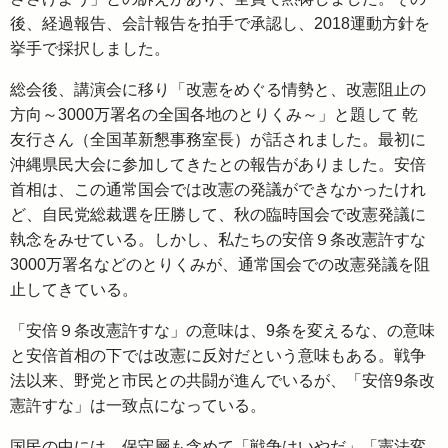
後、経過報告、会計報告を拍手で承認し、2018運動方針を
挙手で採択しました。
総会後、講演会に移り「改憲をめぐる情勢と、改憲阻止の
方向～3000万署名の全国各地のとりくみ～」と題して 乾
友行さん（全国革新懇事務室長）が話されました。最初に
沖縄県民大会に参加してきたとの報告がありました。安倍
首相は、この通常国会では改憲の発議ができなかったけれ
ど、自民党総裁選を圧勝して、秋の臨時国会で改憲発議に
執念をみせている。しかし、私たちの安倍９条改憲許すな
3000万署名などのとりくみが、通常国会での改憲発議を阻
止してきている。
「安倍９条改憲許すな」の意味は、9条を変えるな、の意味
と安倍首相の下では改憲に反対だという意味もある。戦争
法以来、野党と市民との共闘が進んでいるが、「安倍9条改
憲許すな」は一致点になっている。
国民の中には、保守層も含めて「戦争はいやだ」「憲法変