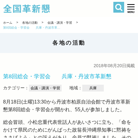
検索
全国革新懇 
>
>
>
ホーム
各地の活動
会議・講演・学習
第8回総会・学習会 兵庫・丹波市革新懇
各地の活動
2018年08月20日掲載
第8回総会・学習会 兵庫・丹波市革新懇
カテゴリー：
地域：
会議・講演・学習
兵庫
8月18日(土曜)13:30から丹波市柏原自治会館で丹波市革新
懇第8回総会・学習会が開かれ、55人が参加しました。
総会冒頭、小松忠重代表世話人があいさつに立ち、「命を
かけて県民のためにがんばった故翁長沖縄県知事に黙祷を
ささげよう」との訴えがあり、全員で黙祷しました。その