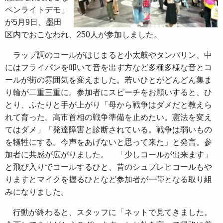
ペンライトデモ」
が5月9日、墨田
区内でおこなわれ、250人が参加しました。
ラップ調のコールがはじまると小太鼓やタンバリン、中
にはフライパンを叩いて音を出す方など多種多様な音とコ
ールが街の雰囲気を変えました。若いひとがどんどん集ま
り輪が二重三重に。参加者にスピーチをお願いすると、ひ
とり、ふたりと手が上がり「母から戦争はダメだと教えら
れて育った。高市首相の戦争準備を止めたい。憲法を変え
てはダメ」「発達障害と診断されている。戦争は弱いもの
を犠牲にする。今声をあげないと思って来た」と発言。参
加者に共感が広がりました。 「少しコールが出来ます」
と飛び入りでコールするひと、昔のシュプレヒコールもや
りますとマイクを握るひとなど参加者が一帯となる取り組
みになりました。
行動が終わると、スタッフに「ネットで見てきました。