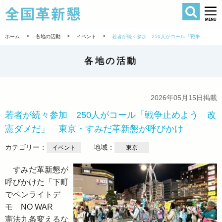
検索
全国革新懇 
>
>
>
ホーム
各地の活動
イベント
若者が続々参加 250人がコール「戦争止めよう 改憲ダメだ」 東京・すみだ革新懇が呼びかけ
各地の活動
2026年05月15日掲載
若者が続々参加 250人がコール「戦争止めよう 改
憲ダメだ」 東京・すみだ革新懇が呼びかけ
カテゴリー：
地域：
イベント
東京
すみだ革新懇が
呼びかけた「下町
でペンライトデ
モ NO WAR
憲法九条変えるな