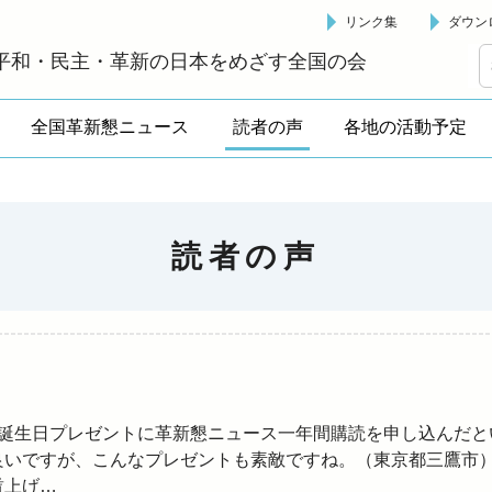
リンク集
ダウン
革新懇 - 「国民が主人公」の日本をめざして -
平和・民主・革新の日本をめざす全国の会
全国革新懇ニュース
読者の声
各地の活動予定
読者の声
の誕生日プレゼントに革新懇ニュース一年間購読を申し込んだと
良いですが、こんなプレゼントも素敵ですね。（東京都三鷹市
賃上げ…