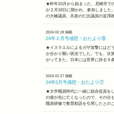
★昨年10月から始まった、尼崎市で
が２月18日に開かれ、参加しました
の大椿議員、共産の仁比議員の韮澤
2024.02.28
掲載
24年２月号感想・おたより⑧
★イスラエルによるガザ攻撃にはど
か分かり難い状況でした。でも、次
がってきた。日本には世界に誇る９
2024.02.27
掲載
24年2月号感想・おたより⑦
★大学職員時代に一緒に組合役員を
の彼が先に亡くなったので、その分
職員研修で教育勅語を引用したとの