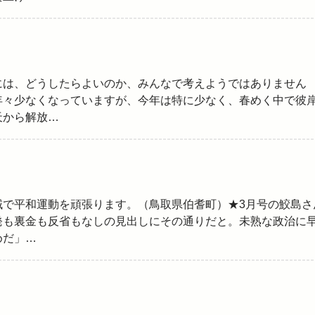
には、どうしたらよいのか、みんなで考えようではありません
年々少なくなっていますが、今年は特に少なく、春めく中で彼
天から解放…
域で平和運動を頑張ります。（鳥取県伯耆町）★3月号の鮫島さ
発も裏金も反省もなしの見出しにその通りだと。未熟な政治に
めだ」…