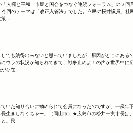
の「人権と平和 市民と国会をつなぐ連続フォーラム」の２回
。今回のテーマは「改正入管法」でした。立民の桜井議員、社
政策…
うしても納得出来ないと思っていましたが、原因がどこにある
第にウラの状況が知られてきて、戦争止めよ！の声が世界中に
条が存在…
していた知り合いに勧められて会員になったのですが、一歳年
も長生きしなくちゃー。（岡山市）★広島市の松井一実市長は
こと。民…