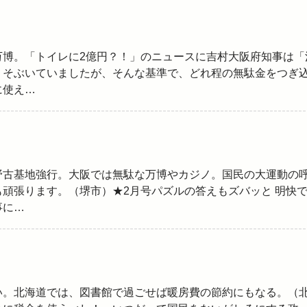
万博。「トイレに2億円？！」のニュースに吉村大阪府知事は「
うそぶいていましたが、そんな基準で、どれ程の無駄金をつぎ
に使え…
野古基地強行。大阪では無駄な万博やカジノ。国民の大運動の
頑張ります。（堺市）★2月号パズルの答えもズバッと 明快
事に…
い。北海道では、図書館で過ごせば暖房費の節約にもなる。（