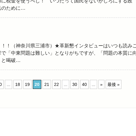
めに税金を使うべし！ いつだって国民をないがしろにする政
民のために…
う！！（神奈川県三浦市）★革新懇インタビューはいつも読み
撃で「中東問題は難しい」となりがちですが、「問題の本質に
」と喝破…
0
...
18
19
20
21
22
...
30
40
...
»
最後 »