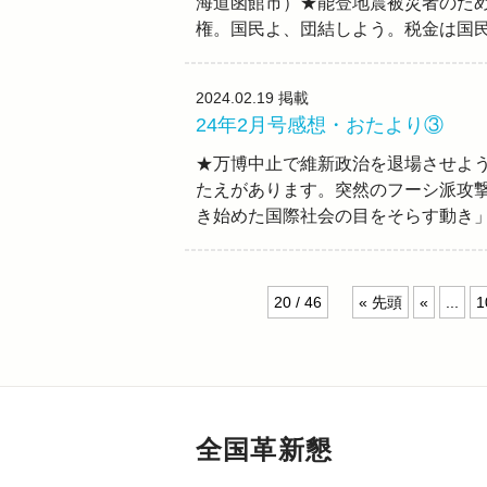
海道函館市）★能登地震被災者のた
権。国民よ、団結しよう。税金は国
2024.02.19
掲載
24年2月号感想・おたより③
★万博中止で維新政治を退場させよ
たえがあります。突然のフーシ派攻
き始めた国際社会の目をそらす動き
20 / 46
« 先頭
«
...
1
全国革新懇