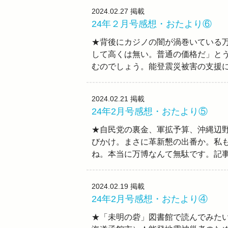
2024.02.27
掲載
24年２月号感想・おたより⑥
★背後にカジノの闇が渦巻いている
して高くは無い。普通の価格だ」と
むのでしょう。能登震災被害の支援
2024.02.21
掲載
24年2月号感想・おたより⑤
★自民党の裏金、軍拡予算、沖縄辺
びかけ。まさに革新懇の出番か。私も
ね。本当に万博なんて無駄です。記
2024.02.19
掲載
24年2月号感想・おたより④
★「未明の砦」図書館で読んでみた