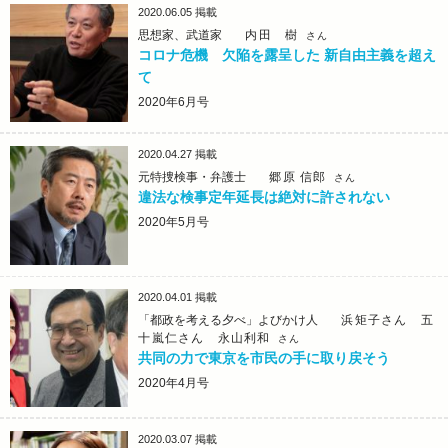
2020.06.05
掲載
思想家、武道家
内田 樹
さん
コロナ危機 欠陥を露呈した 新自由主義を超え
て
2020年6月号
2020.04.27
掲載
元特捜検事・弁護士
郷原 信郎
さん
違法な検事定年延長は絶対に許されない
2020年5月号
2020.04.01
掲載
「都政を考える夕べ」よびかけ人
浜矩子さん 五
十嵐仁さん 永山利和
さん
共同の力で東京を市民の手に取り戻そう
2020年4月号
2020.03.07
掲載