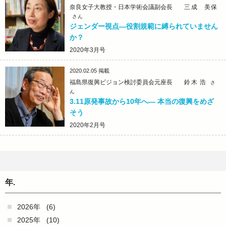
奈良女子大教授・日本学術会議副会長
三成 美保
さん
ジェンダー視点―役割規範に縛られていません
か？
2020年3月号
2020.02.05
掲載
福島県復興ビジョン検討委員会元座長
鈴木 浩
さ
ん
3.11原発事故から10年へ― 本当の復興をめざ
そう
2020年2月号
年.
2026年
(6)
2025年
(10)