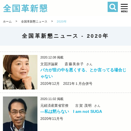
検索
全国革新懇 
>
>
ホーム
全国革新懇ニュース
2020年
全国革新懇ニュース -
2020年
2020.12.08
掲載
文芸評論家
斎藤美奈子
さん
バカが世の中を悪くする、とか言ってる場合じ
ゃない
2020年12月 2021年１月合併号
2020.11.02
掲載
元経済産業省官僚
古賀 茂明
さん
―私は黙らない I am not SUGA
2020年11月号