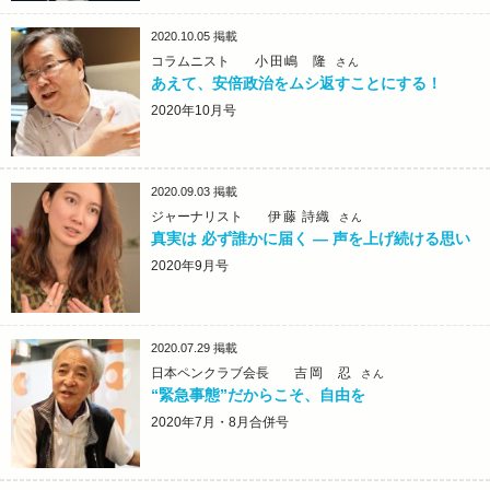
2020.10.05
掲載
コラムニスト
小田嶋 隆
さん
あえて、安倍政治をムシ返すことにする！
2020年10月号
2020.09.03
掲載
ジャーナリスト
伊藤 詩織
さん
真実は 必ず誰かに届く ― 声を上げ続ける思い
2020年9月号
2020.07.29
掲載
日本ペンクラブ会長
吉岡 忍
さん
“緊急事態”だからこそ、自由を
2020年7月・8月合併号