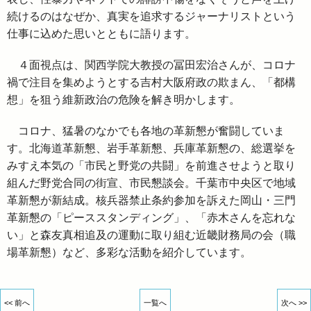
続けるのはなぜか、真実を追求するジャーナリストという
仕事に込めた思いとともに語ります。
４面視点は、関西学院大教授の冨田宏治さんが、コロナ
禍で注目を集めようとする吉村大阪府政の欺まん、「都構
想」を狙う維新政治の危険を解き明かします。
コロナ、猛暑のなかでも各地の革新懇が奮闘していま
す。北海道革新懇、岩手革新懇、兵庫革新懇の、総選挙を
みすえ本気の「市民と野党の共闘」を前進させようと取り
組んだ野党合同の街宣、市民懇談会。千葉市中央区で地域
革新懇が新結成。核兵器禁止条約参加を訴えた岡山・三門
革新懇の「ピーススタンディング」、「赤木さんを忘れな
い」と森友真相追及の運動に取り組む近畿財務局の会（職
場革新懇）など、多彩な活動を紹介しています。
<< 前へ
一覧へ
次へ >>