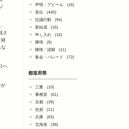
声明・アピール
(16)
ノ
宣伝
(440)
抗議行動
(94)
ん、
新結成
(16)
枝さ
申し入れ
(16)
て経
陳情
(8)
もな
陳情・請願
(11)
集会・パレード
(72)
ロへ
都道府県
ジが
三重
(10)
事務室
(61)
京都
(39)
佐賀
(11)
兵庫
(83)
北海道
(38)