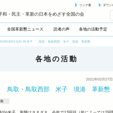
リンク集
ダウン
革新懇 - 「国民が主人公」の日本をめざして -
平和・民主・革新の日本をめざす全国の会
全国革新懇ニュース
読者の声
各地の活動予定
NONUKES DAY IN 米子 鳥取・鳥取西部 米子 境港 革新懇
各地の活動
2021年03月27
N 米子 鳥取・鳥取西部 米子 境港 革新懇
鳥取
DAYin米子、形態はさまざま、今年で13回目（年によっては2回