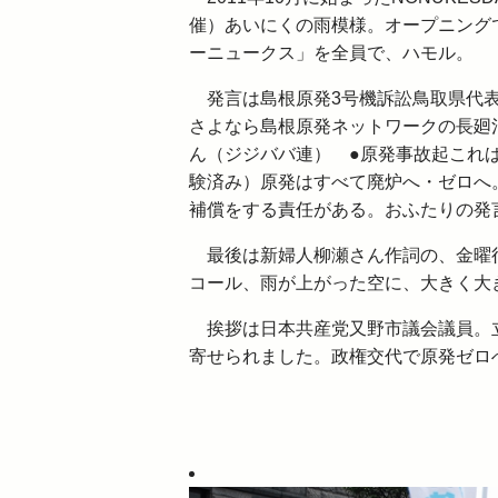
催）あいにくの雨模様。オープニングで
ーニュークス」を全員で、ハモル。
発言は島根原発3号機訴訟鳥取県代表
さよなら島根原発ネットワークの長廻
ん（ジジババ連） ●原発事故起これ
験済み）原発はすべて廃炉へ・ゼロへ
補償をする責任がある。おふたりの発
最後は新婦人柳瀬さん作詞の、金曜行
コール、雨が上がった空に、大きく大
挨拶は日本共産党又野市議会議員。立
寄せられました。政権交代で原発ゼロ