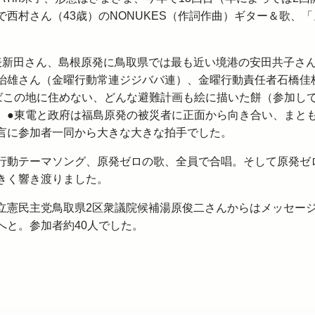
西村さん（43歳）のNONUKES（作詞作曲）ギター＆歌、「
新田さん、島根原発に鳥取県では最も近い境港の安田共子さ
治雄さん（金曜行動常連ジジババ連）、金曜行動責任者石橋佳
ばこの地に住めない、どんな避難計画も絵に描いた餅（参加し
。●東電と政府は福島原発の被災者に正面から向き合い、まと
言に参加者一同から大きな大きな拍手でした。
動テーマソング、原発ゼロの歌、全員で合唱。そして原発ゼ
きく響き渡りました。
憲民主党鳥取県2区衆議院候補湯原俊二さんからはメッセー
へと。参加者約40人でした。