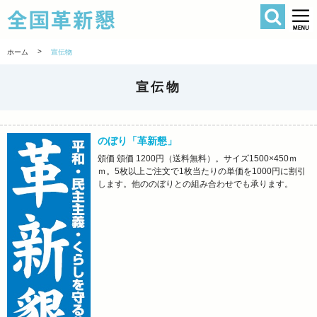
検索
全国革新懇 
>
ホーム
宣伝物
宣伝物
のぼり「革新懇」
頒価 頒価 1200円（送料無料）。サイズ1500×450ｍ
ｍ。5枚以上ご注文で1枚当たりの単価を1000円に割引
します。他ののぼりとの組み合わせでも承ります。