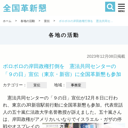
検索
全国革新懇 
>
>
>
ホーム
各地の活動
宣伝
ボロボロの岸田政権打倒を 憲法共同センターの「９の日」宣伝（東京・新宿）に全国革新懇も参加
各地の活動
2023年12月08日掲載
ボロボロの岸田政権打倒を 憲法共同センターの
「９の日」宣伝（東京・新宿）に全国革新懇も参加
カテゴリー：
地域：
宣伝
事務室
憲法共同センターの「９の日」宣伝が12月８日に行わ
れ、東京のJR新宿駅前行動に全国革新懇も参加。代表世話
人の五十嵐仁法政大学名誉教授が訴えました。五十嵐さん
は、岸田政権がアメ
リカいいなりでイスラエル・ガザの停
戦やオスプレイの