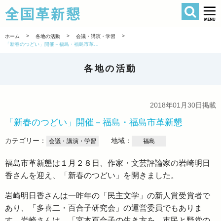
検索
全国革新懇 
>
>
>
ホーム
各地の活動
会議・講演・学習
「新春のつどい」開催－福島・福島市革新懇
各地の活動
2018年01月30日掲載
「新春のつどい」開催－福島・福島市革新懇
カテゴリー：
地域：
会議・講演・学習
福島
福島市革新懇は１月２８日、作家・文芸評論家の岩崎明日
香さんを迎え、「新春のつどい」を開きました。
岩崎明日香さんは一昨年の「民主文学」の新人賞受賞者で
あり、「多喜二・百合子研究会」の運営委員でもありま
す。岩崎さんは、「宮本百合子の生き方を、市民と野党の