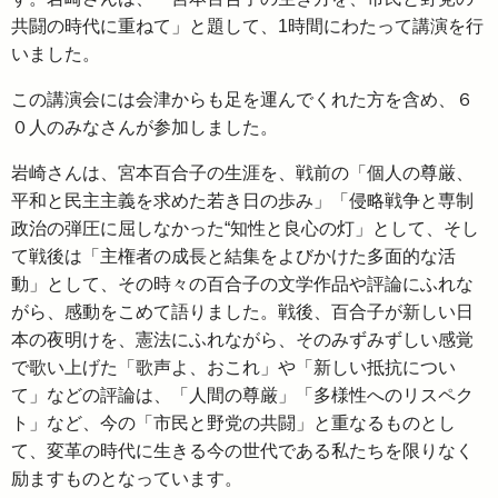
共闘の時代に重ねて」と題して、1時間にわたって講演を行
いました。
この講演会には会津からも足を運んでくれた方を含め、６
０人のみなさんが参加しました。
岩崎さんは、宮本百合子の生涯を、戦前の「個人の尊厳、
平和と民主主義を求めた若き日の歩み」「侵略戦争と専制
政治の弾圧に屈しなかった“知性と良心の灯」として、そし
て戦後は「主権者の成長と結集をよびかけた多面的な活
動」として、その時々の百合子の文学作品や評論にふれな
がら、感動をこめて語りました。戦後、百合子が新しい日
本の夜明けを、憲法にふれながら、そのみずみずしい感覚
で歌い上げた「歌声よ、おこれ」や「新しい抵抗につい
て」などの評論は、「人間の尊厳」「多様性へのリスペク
ト」など、今の「市民と野党の共闘」と重なるものとし
て、変革の時代に生きる今の世代である私たちを限りなく
励ますものとなっています。