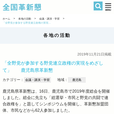
検索
全国革新懇 
>
>
>
ホーム
各地の活動
会議・講演・学習
「全野党が参加する野党連立政権の実現をめざして」 鹿児島県革新懇
各地の活動
2019年11月21日掲載
「全野党が参加する野党連立政権の実現をめざし
て」 鹿児島県革新懇
カテゴリー：
地域：
会議・講演・学習
鹿児島
鹿児島県革新懇は、16日、鹿児島市で2019年度総会を開催
しました。総会に先立ち「総選挙・市民と野党の共闘で連
合政権を」と題してシンポジウムを開催し、革新懇加盟団
体、市民などから62人参加しました。