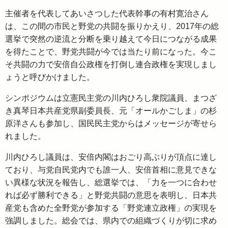
主催者を代表してあいさつした代表幹事の有村寛治さん
は、この間の市民と野党の共闘を振りかえり、2017年の総
選挙で突然の逆流と分断を乗り越えて今日につながる成果
を得たことで、野党共闘が今では当たり前になった。今こ
そ共闘の力で安倍自公政権を打倒し連合政権を実現しまし
ょうと呼びかけました。
シンポジウムは立憲民主党の川内ひろし衆院議員、まつざ
き真琴日本共産党県副委員長、元「オールかごしま」の杉
原洋さんも参加し、国民民主党からはメッセージが寄せら
れました。
川内ひろし議員は、安倍内閣はおごり高ぶりが頂点に達し
ており、与党自民党内でも誰一人、安倍首相に意見できな
い異様な状況を報告し、総選挙では、「力を一つに合わせ
れば必ず勝利できる」と野党共闘の意思を表明し、日本共
産党も含めた全野党が参加する「野党連立政権」の実現を
強調しました。総会では、県内での組織づくりが切に求め