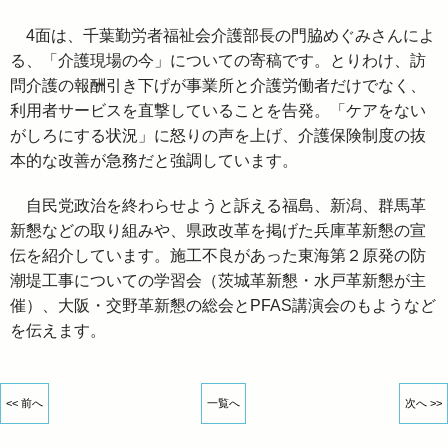
4面は、千葉勤労者福祉会介護部長の門脇めぐみさんによ
る、「介護現場の今」についての寄稿です。とりわけ、訪
問介護の報酬引き下げが事業所と介護労働者だけでなく、
利用者サービスを直撃していることを告発。「ケアをない
がしろにする状況」に怒りの声を上げ、介護保険制度の抜
本的な改善が急務だと強調しています。
自民党政治を終わらせようと訴える福島、新潟、群馬革
新懇などの取り組みや、県政改革を掲げた兵庫革新懇の宣
伝を紹介しています。施工不良があった東海第２原発の防
潮堤工事についての学習会（茨城革新懇・水戸革新懇が主
催）、大阪・交野革新懇の総会とPFAS講演会のもようなど
を伝えます。
<< 前へ
一覧へ
次へ >>