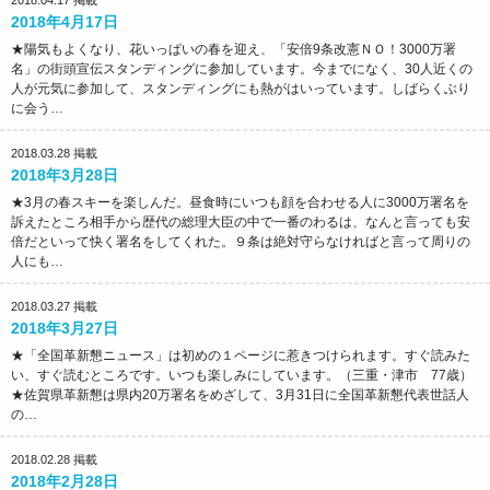
2018.04.17
掲載
2018年4月17日
★陽気もよくなり、花いっぱいの春を迎え、「安倍9条改憲ＮＯ！3000万署
名」の街頭宣伝スタンディングに参加しています。今までになく、30人近くの
人が元気に参加して、スタンディングにも熱がはいっています。しばらくぶり
に会う…
2018.03.28
掲載
2018年3月28日
★3月の春スキーを楽しんだ。昼食時にいつも顔を合わせる人に3000万署名を
訴えたところ相手から歴代の総理大臣の中で一番のわるは、なんと言っても安
倍だといって快く署名をしてくれた。９条は絶対守らなければと言って周りの
人にも…
2018.03.27
掲載
2018年3月27日
★「全国革新懇ニュース」は初めの１ページに惹きつけられます。すぐ読みた
い、すぐ読むところです。いつも楽しみにしています。（三重・津市 77歳）
★佐賀県革新懇は県内20万署名をめざして、3月31日に全国革新懇代表世話人
の…
2018.02.28
掲載
2018年2月28日