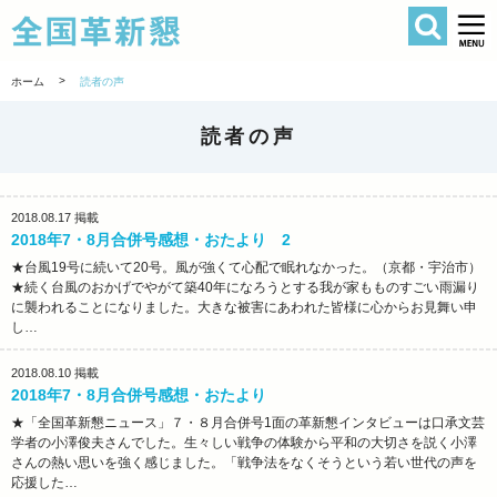
検索
全国革新懇 
>
ホーム
読者の声
読者の声
2018.08.17
掲載
2018年7・8月合併号感想・おたより 2
★台風19号に続いて20号。風が強くて心配で眠れなかった。（京都・宇治市）
★続く台風のおかげでやがて築40年になろうとする我が家もものすごい雨漏り
に襲われることになりました。大きな被害にあわれた皆様に心からお見舞い申
し…
2018.08.10
掲載
2018年7・8月合併号感想・おたより
★「全国革新懇ニュース」７・８月合併号1面の革新懇インタビューは口承文芸
学者の小澤俊夫さんでした。生々しい戦争の体験から平和の大切さを説く小澤
さんの熱い思いを強く感じました。「戦争法をなくそうという若い世代の声を
応援した…