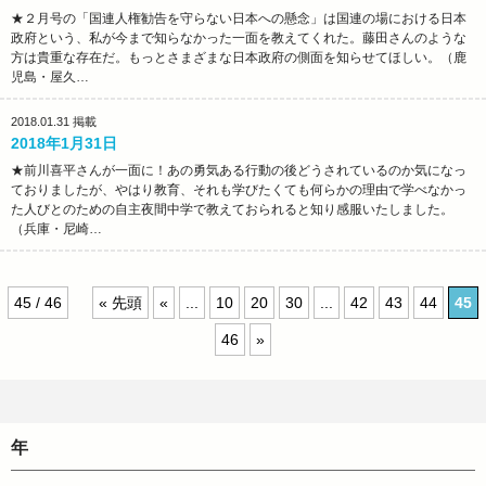
★２月号の「国連人権勧告を守らない日本への懸念」は国連の場における日本
政府という、私が今まで知らなかった一面を教えてくれた。藤田さんのような
方は貴重な存在だ。もっとさまざまな日本政府の側面を知らせてほしい。（鹿
児島・屋久…
2018.01.31
掲載
2018年1月31日
★前川喜平さんが一面に！あの勇気ある行動の後どうされているのか気になっ
ておりましたが、やはり教育、それも学びたくても何らかの理由で学べなかっ
た人びとのための自主夜間中学で教えておられると知り感服いたしました。
（兵庫・尼崎…
45 / 46
« 先頭
«
...
10
20
30
...
42
43
44
45
46
»
年