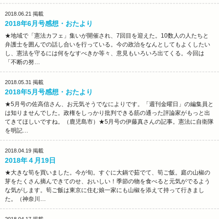
2018.06.21
掲載
2018年6月号感想・おたより
★地域で「憲法カフェ」集いが開催され、7回目を迎えた。10数人の人たちと
弁護士を囲んでの話し合いを行っている。今の政治をなんとしてもよくしたい
し、憲法を守るには何をなすべきか等々、意見もいろいろ出てくる。今回は
「不断の努…
2018.05.31
掲載
2018年5月号感想・おたより
★5月号の佐高信さん、お元気そうでなによりです。「週刊金曜日」の編集員と
は知りませんでした。政権をしっかり批判できる筋の通った評論家がもっと出
てきてほしいですね。（鹿児島市）★5月号の伊藤真さんの記事。憲法に自衛隊
を明記…
2018.04.19
掲載
2018年４月19日
★大きな筍を買いました。今が旬。すぐに大鍋で茹でて、筍ご飯。庭の山椒の
芽をたくさん摘んできてのせ、おいしい！季節の物を食べると元気がでるよう
な気がします。筍ご飯は東京に住む娘一家にも山椒を添えて持って行きまし
た。（神奈川…