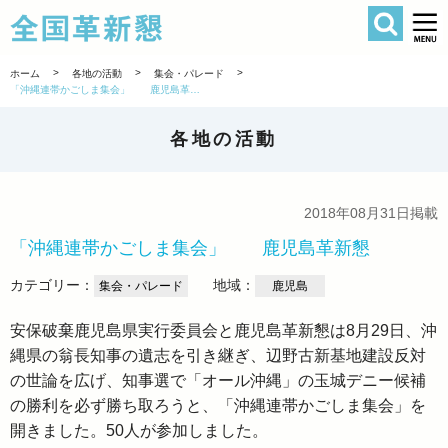
検索
全国革新懇 
>
>
>
ホーム
各地の活動
集会・パレード
「沖縄連帯かごしま集会」 鹿児島革新懇
各地の活動
2018年08月31日掲載
「沖縄連帯かごしま集会」 鹿児島革新懇
カテゴリー：
地域：
集会・パレード
鹿児島
安保破棄鹿児島県実行委員会と鹿児島革新懇は8月29日、沖
縄県の翁長知事の遺志を引き継ぎ、辺野古新基地建設反対
の世論を広げ、知事選で「オール沖縄」の玉城デニー候補
の勝利を必ず勝ち取ろうと、「沖縄連帯かごしま集会」を
開きました。50人が参加しました。