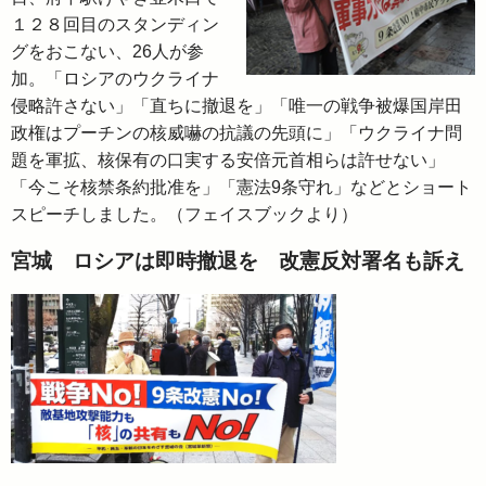
１２８回目のスタンディン
グをおこない、26人が参
加。「ロシアのウクライナ
侵略許さない」「直ちに撤退を」「唯一の戦争被爆国岸田
政権はプーチンの核威嚇の抗議の先頭に」「ウクライナ問
題を軍拡、核保有の口実する安倍元首相らは許せない」
「今こそ核禁条約批准を」「憲法9条守れ」などとショート
スピーチしました。（フェイスブックより）
宮城 ロシアは即時撤退を 改憲反対署名も訴え