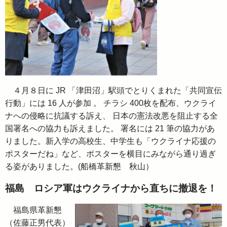
４月８日に JR 「津田沼」駅頭でとりくまれた「共同宣伝
行動」には 16 人が参加 。 チラシ 400枚を配布、ウクライ
ナへの侵略に抗議する訴え、 日本の憲法改悪を阻止する全
国署名への協力も訴えました。 署名には 21 筆の協力があ
りました。新入学の高校生、中学生も「ウクライナ応援の
ポスターだね」など、ポスターを横目にみながら通り過ぎ
る姿がありました。(船橋革新懇 秋山）
福島 ロシア軍はウクライナから直ちに撤退を！
福島県革新懇
（佐藤正男代表）