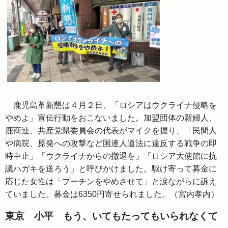
鹿児島革新懇は４月２日、「ロシアはウクライナ侵略を
やめよ」宣伝行動をおこないました。加盟団体の新婦人、
鹿商連、共産党県委員会の代表がマイクを握り、「民間人
や病院、原発への攻撃など国連人道法に違反する戦争の即
時中止」「ウクライナからの撤退を」「ロシア大使館に抗
議ハガキを送ろう」と呼びかけました。駆け寄って募金に
応じた女性は「プーチンをやめさせて」と涙ながらに訴え
ていました。募金は6350円寄せられました。（宮内孝内）
東京 小平 もう、いてもたってもいられなくて