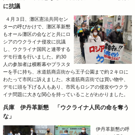
に抗議
４月３日、灘区憲法共同セン
ターの呼びかけで、灘区革新懇
もオール灘区の会などと共にロ
シアのウクライナ侵攻に抗議
し、ウクライナ国民と連帯する
デモ行進を行いました。約30
人の参加者は横断幕やプラスタ
ーを手に持ち、水道筋商店街から王子公園まで約２キロに
わたって市民に訴えました。水道筋商店街では買い物中、
デモに頭を下げる人もあり、市民もロシアの侵攻やウクラ
イナ問題に大きな関心を持っていることがわかりました。
兵庫 伊丹革新懇 「ウクライナ人民の命を奪う
な」
伊丹革新懇の呼