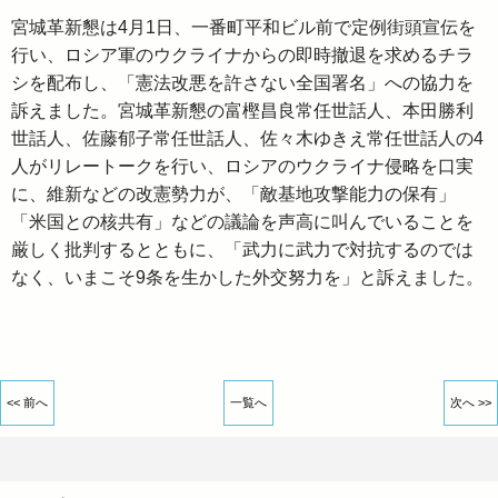
宮城革新懇は4月1日、一番町平和ビル前で定例街頭宣伝を
行い、ロシア軍のウクライナからの即時撤退を求めるチラ
シを配布し、「憲法改悪を許さない全国署名」への協力を
訴えました。宮城革新懇の富樫昌良常任世話人、本田勝利
世話人、佐藤郁子常任世話人、佐々木ゆきえ常任世話人の4
人がリレートークを行い、ロシアのウクライナ侵略を口実
に、維新などの改憲勢力が、「敵基地攻撃能力の保有」
「米国との核共有」などの議論を声高に叫んでいることを
厳しく批判するとともに、「武力に武力で対抗するのでは
なく、いまこそ9条を生かした外交努力を」と訴えました。
<< 前へ
一覧へ
次へ >>