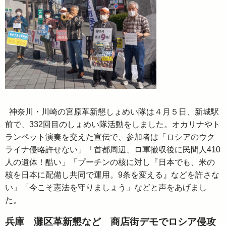
神奈川・川崎の宮原革新懇しょめい隊は４月５日、新城駅
前で、332回目のしょめい隊活動をしました。オカリナやト
ランペット演奏を交えた宣伝で、参加者は「ロシアのウク
ライナ侵略許せない」「首都周辺、ロ軍撤収後に民間人410
人の遺体！酷い」「プーチンの核に対し『日本でも、米の
核を日本に配備し共同で運用。9条を変える』などを許さな
い」「今こそ憲法を守りましょう」などと声をあげまし
た。
兵庫 灘区革新懇など 商店街デモでロシア侵攻