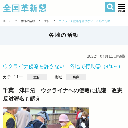
検索
全国革新懇 
>
>
>
ホーム
各地の活動
宣伝
ウクライナ侵略を許さない 各地で行動③（4/1～）
各地の活動
2022年04月11日掲載
ウクライナ侵略を許さない 各地で行動③（4/1～）
カテゴリー：
地域：
宣伝
兵庫
千葉 津田沼 ウクライナへの侵略に抗議 改憲
反対署名も訴え