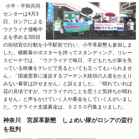
小平・平和共同
センターは4月3
日、ロシアによる
ウクライナ侵略中
止を求める3回目
の街頭宣伝行動を小平駅前で行い、小平革新懇も参加しま
した。横断幕やポスターを持ってスタンディング。リレー
スピーチでは、「ウクライナで毎日、子どもたちが家を失
っている映像をテレビで見るといても立ってもいられませ
ん」「国連憲章に違反するプーチン大統領の人道をかえり
みない暴挙は許せません」と訴えました。「晴れていれば
花の見頃ですが、ウクライナのことを思うと気持ちが晴れ
ません」と声をかけていく人や募金をしていく人がいまし
た。ウクライナ支援募金は、５２５０円集まりました。
神奈川 宮原革新懇 しょめい隊がロシアの蛮行
を批判