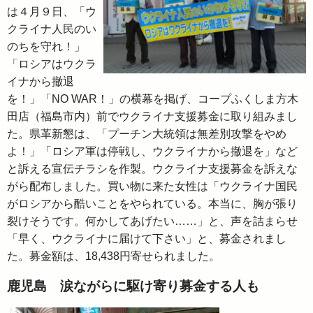
は４月９日、「ウ
クライナ人民のい
のちを守れ！」
「ロシアはウクラ
イナから撤退
を！」「NO WAR！」の横幕を掲げ、コープふくしま方木
田店（福島市内）前でウクライナ支援募金に取り組みまし
た。県革新懇は、「プーチン大統領は無差別攻撃をやめ
よ！」「ロシア軍は停戦し、ウクライナから撤退を」など
と訴える宣伝チラシを作製。ウクライナ支援募金を訴えな
がら配布しました。買い物に来た女性は「ウクライナ国民
がロシアから酷いことをやられている。本当に、胸が張り
裂けそうです。何かしてあげたい……」と、声を詰まらせ
「早く、ウクライナに届けて下さい」と、募金されまし
た。募金額は、18,438円寄せられました。
鹿児島 涙ながらに駆け寄り募金する人も