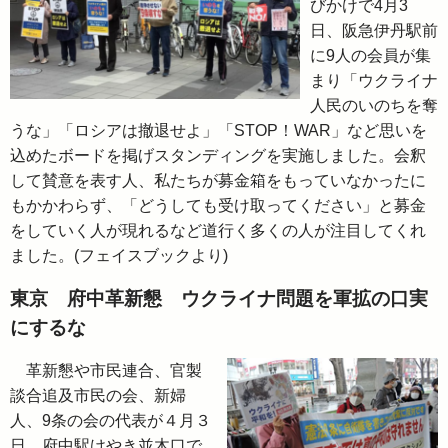
びかけで4月3
日、阪急伊丹駅前
に9人の会員が集
まり「ウクライナ
人民のいのちを奪
うな」「ロシアは撤退せよ」「STOP！WAR」など思いを
込めたボードを掲げスタンディングを実施しました。会釈
して賛意を表す人、私たちが募金箱をもっていなかったに
もかかわらず、「どうしても受け取ってください」と募金
をしていく人が現れるなど道行く多くの人が注目してくれ
ました。(フェイスブックより)
東京 府中革新懇 ウクライナ問題を軍拡の口実
にするな
革新懇や市民連合、官製
談合追及市民の会、新婦
人、9条の会の代表が４月３
日、府中駅けやき並木口で