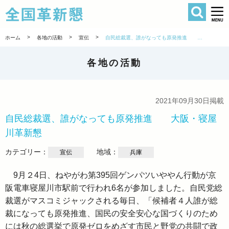
検索
全国革新懇 
>
>
>
ホーム
各地の活動
宣伝
自民総裁選、誰がなっても原発推進 大阪・寝屋川革新懇
各地の活動
2021年09月30日掲載
自民総裁選、誰がなっても原発推進 大阪・寝屋
川革新懇
カテゴリー：
地域：
宣伝
兵庫
9月２4日、ねやがわ第395回ゲンパツいややん行動が京
阪電車寝屋川市駅前で行われ6名が参加しました。自民党総
裁選がマスコミジャックされる毎日、「候補者４人誰が総
裁になっても原発推進、国民の安全安心な国づくりのため
には秋の総選挙で原発ゼロをめざす市民と野党の共闘で政