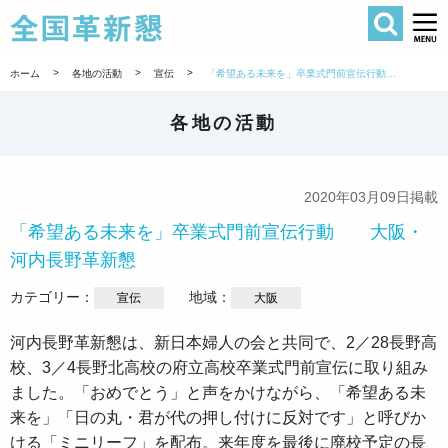
検索
全国革新懇 
>
>
>
ホーム
各地の活動
宣伝
「希望ある未来を」卒業式門前宣伝行動 大阪・河内長野革新懇
各地の活動
2020年03月09日掲載
「希望ある未来を」卒業式門前宣伝行動 大阪・
河内長野革新懇
カテゴリー：
地域：
宣伝
大阪
河内長野革新懇は、新日本婦人の会と共同で、2／28長野高
校、3／4長野北高校の府立高校卒業式門前宣伝に取り組み
ました。「おめでとう」と声をかけながら、「希望ある未
来を」「日の丸・君が代の押し付けに反対です」と呼びか
ける「ミニリーフ」を配布。来年度を最後に廃校予定の長