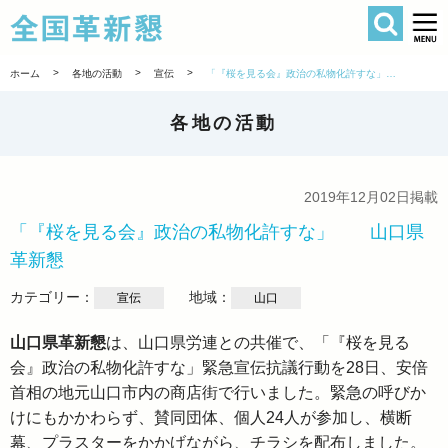
検索
全国革新懇 
>
>
>
ホーム
各地の活動
宣伝
「『桜を見る会』政治の私物化許すな」 山口県革新懇
各地の活動
2019年12月02日掲載
「『桜を見る会』政治の私物化許すな」 山口県
革新懇
カテゴリー：
地域：
宣伝
山口
山口県革新懇
は、山口県労連との共催で、「『桜を見る
会』政治の私物化許すな」緊急宣伝抗議行動を28日、安倍
首相の地元山口市内の商店街で行いました。緊急の呼びか
けにもかかわらず、賛同団体、個人24人が参加し、横断
幕、プラスターをかかげながら、チラシを配布しました。