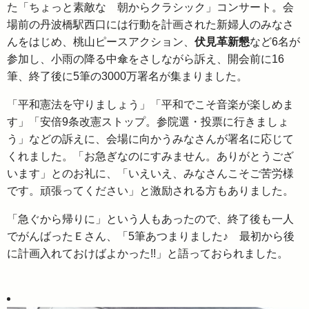
た「ちょっと素敵な 朝からクラシック」コンサート。会
場前の丹波橋駅西口には行動を計画された新婦人のみなさ
んをはじめ、桃山ピースアクション、
伏見革新懇
など6名が
参加し、小雨の降る中傘をさしながら訴え、開会前に16
筆、終了後に5筆の3000万署名が集まりました。
「平和憲法を守りましょう」「平和でこそ音楽が楽しめま
す」「安倍9条改憲ストップ。参院選・投票に行きましょ
う」などの訴えに、会場に向かうみなさんが署名に応じて
くれました。「お急ぎなのにすみません。ありがとうござ
います」とのお礼に、「いえいえ、みなさんこそご苦労様
です。頑張ってください」と激励される方もありました。
「急ぐから帰りに」という人もあったので、終了後も一人
でがんばったＥさん、「5筆あつまりました♪ 最初から後
に計画入れておけばよかった!!」と語っておられました。