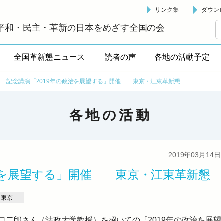
リンク集
ダウン
革新懇 - 「国民が主人公」の日本をめざして -
平和・民主・革新の日本をめざす全国の会
全国革新懇ニュース
読者の声
各地の活動予定
>
記念講演「2019年の政治を展望する」開催 東京・江東革新懇
各地の活動
2019年03月14
政治を展望する」開催 東京・江東革新懇
東京
口二郎さん（法政大学教授）を招いての「2019年の政治を展