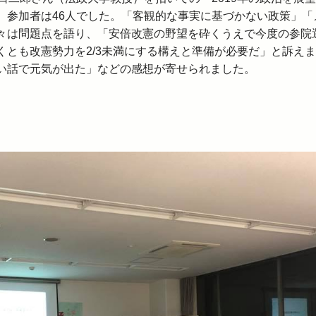
。参加者は46人でした。「客観的な事実に基づかない政策」「
々は問題点を語り、「安倍改憲の野望を砕くうえで今度の参院
くとも改憲勢力を2/3未満にする構えと準備が必要だ」と訴え
い話で元気が出た」などの感想が寄せられました。