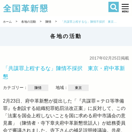
検索
全国革新懇 
>
>
>
ホーム
各地の活動
陳情
「共謀罪上程するな」陳情不採択 東京・府中革新懇
各地の活動
2017年02月25日掲載
「共謀罪上程するな」陳情不採択 東京・府中革新
懇
カテゴリー：
地域：
陳情
東京
2月23日、府中革新懇が提出した「『共謀罪＝テロ等準備
罪』を創設する組織犯罪処罰法改正案」に反対して、この
「法案を国会上程しないことを国に求める府中市議会の意
見書」（陳情者・寺下章夫府中革新懇世話人）が総務委員
会で審議されました。寺下さんの補足説明後議論。共産、