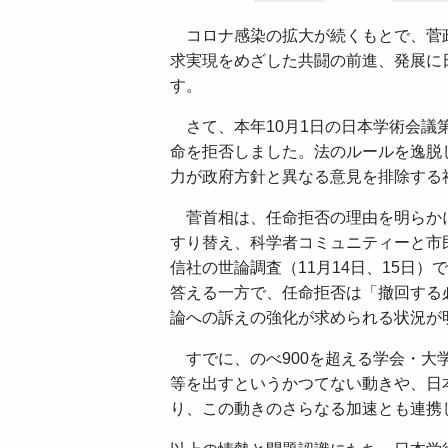
コロナ感染の拡大が続くもとで、菅政
求実現をめざした共闘の前進、発展に
す。
さて、本年10月1日の日本学術会議第
命を拒否しました。法のルールを逸脱
力が政府方針と異なる意見を排除する
菅首相は、任命拒否の理由を明らかに
すり替え、科学者コミュニティーと市
信社の世論調査（11月14日、15日）
答える一方で、任命拒否は「撤回する必
論への訴えの強化が求められる状況が
すでに、のべ900を超える学会・大
等を出すというかつてない動きや、日
り、この動きのさらなる加速とも連携