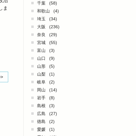
政治
千葉
(58)
しま
和歌山
(4)
埼玉
(34)
大阪
(236)
奈良
(29)
宮城
(55)
富山
(3)
山口
(9)
山形
(5)
山梨
(1)
>>
岐阜
(2)
岡山
(14)
岩手
(8)
島根
(3)
広島
(27)
徳島
(2)
愛媛
(1)