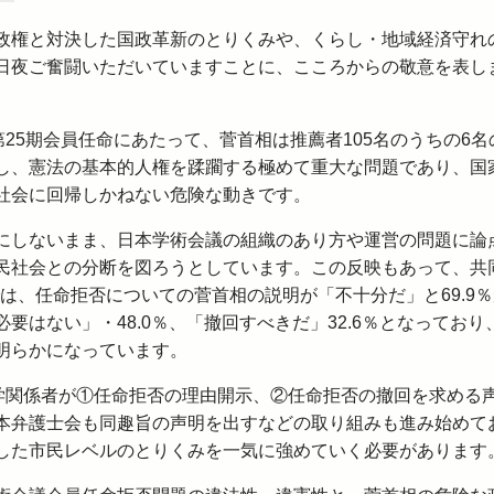
権と対決した国政革新のとりくみや、くらし・地域経済守れ
日夜ご奮闘いただいていますことに、こころからの敬意を表し
25期会員任命にあたって、菅首相は推薦者105名のうちの6名
し、憲法の基本的人権を蹂躙する極めて重大な問題であり、国
社会に回帰しかねない危険な動きです。
しないまま、日本学術会議の組織のあり方や運営の問題に論
民社会との分断を図ろうとしています。この反映もあって、共
では、任命拒否についての菅首相の説明が「不十分だ」と69.9
要はない」・48.0％、「撤回すべきだ」32.6％となっており
明らかになっています。
学関係者が①任命拒否の理由開示、②任命拒否の撤回を求める
本弁護士会も同趣旨の声明を出すなどの取り組みも進み始めて
した市民レベルのとりくみを一気に強めていく必要があります