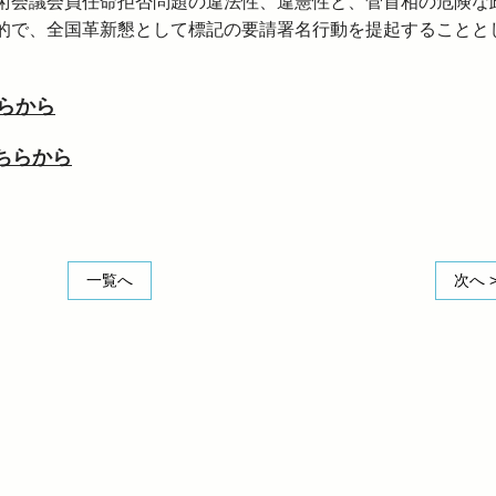
術会議会員任命拒否問題の違法性、違憲性と、菅首相の危険な
的で、全国革新懇として標記の要請署名行動を提起することと
ちらから
こちらから
一覧へ
次へ 