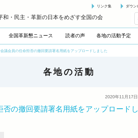
リンク集
ダウン
革新懇 - 「国民が主人公」の日本をめざして -
平和・民主・革新の日本をめざす全国の会
全国革新懇ニュース
読者の声
各地の活動予定
術会議会員の任命拒否の撤回要請署名用紙をアップロードしました
各地の活動
2020年11月17
拒否の撤回要請署名用紙をアップロード