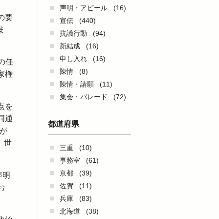
声明・アピール
(16)
の要
宣伝
(440)
ま
抗議行動
(94)
新結成
(16)
申し入れ
(16)
の任
陳情
(8)
家権
陳情・請願
(11)
集会・パレード
(72)
点を
同通
都道府県
％が
、世
三重
(10)
事務室
(61)
京都
(39)
声明
佐賀
(11)
お
兵庫
(83)
。
北海道
(38)