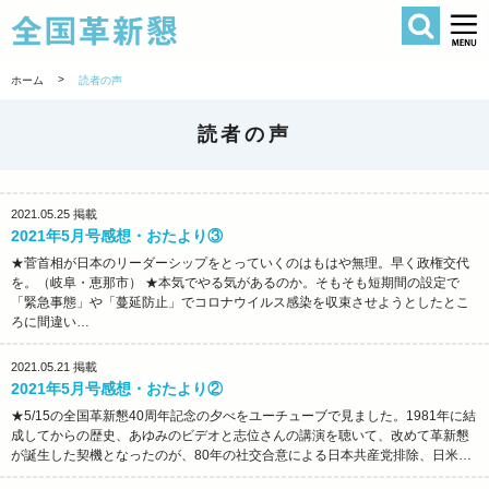
検索
全国革新懇 
>
ホーム
読者の声
読者の声
2021.05.25
掲載
2021年5月号感想・おたより③
★菅首相が日本のリーダーシップをとっていくのはもはや無理。早く政権交代
を。（岐阜・恵那市） ★本気でやる気があるのか。そもそも短期間の設定で
「緊急事態」や「蔓延防止」でコロナウイルス感染を収束させようとしたとこ
ろに間違い…
2021.05.21
掲載
2021年5月号感想・おたより②
★5/15の全国革新懇40周年記念の夕べをユーチューブで見ました。1981年に結
成してからの歴史、あゆみのビデオと志位さんの講演を聴いて、改めて革新懇
が誕生した契機となったのが、80年の社交合意による日本共産党排除、日米…