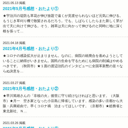
2021.05.13
掲載
2021年5月号感想・おたより①
★宇治川の堤防も草花が伸び放題で遠くが見渡せられないほど元気に伸びる。
もうじき草刈り機で散髪されるだろう。でも、しばらくしたらまた新しく芽が
出て天に向けて伸びる。そう、雑草は天に向かって伸びるのと同時に地に深く
根を張って…
2021.04.18
掲載
2021年4月号感想・おたより①
★コロナの感染拡大が止まりません。なのに、病院の統廃合を進めようとして
いることに納得がいきません。国民の生命を守るためにも病院の削減はやめる
べきです。（秋田市）★１面の渡辺治氏のインタビューに全国革新懇の並々な
らぬ決意を…
2021.03.27
掲載
2021年3月号感想・おたより②
★早川篤雄さんの「非核の火」後世に守り続けなければと思います。（大阪
市）★月一 空き家となった小豆島に帰省しています、感染の多い京都から大
阪・兵庫経由で。早くコロナ禍 治まってほしいです。（京都市）★総務省と
東北新社、Ｎ…
2021.03.26
掲載