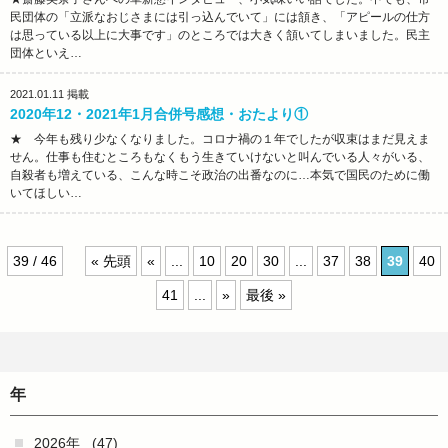
民団体の「立派なおじさまには引っ込んでいて」には頷き、「アピールの仕方
は思っている以上に大事です」のところでは大きく頷いてしまいました。民主
団体といえ…
2021.01.11
掲載
2020年12・2021年1月合併号感想・おたより①
★ 今年も残り少なくなりました。コロナ禍の１年でしたが収束はまだ見えま
せん。仕事も住むところもなくもう生きていけないと叫んでいる人々がいる、
自殺者も増えている、こんな時こそ政治の出番なのに…本気で国民のために働
いてほしい…
39 / 46
« 先頭
«
...
10
20
30
...
37
38
39
40
41
...
»
最後 »
年
2026年
(47)