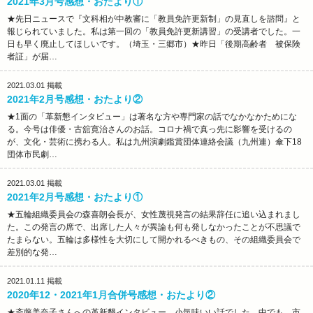
2021年3月号感想・おたより①
★先日ニュースで『文科相が中教審に「教員免許更新制」の見直しを諮問』と
報じられていました。私は第一回の「教員免許更新講習」の受講者でした。一
日も早く廃止してほしいです。（埼玉・三郷市）★昨日「後期高齢者 被保険
者証」が届…
2021.03.01
掲載
2021年2月号感想・おたより②
★1面の「革新懇インタビュー」は著名な方や専門家の話でなかなかためにな
る。今号は俳優・古舘寛治さんのお話。コロナ禍で真っ先に影響を受けるの
が、文化・芸術に携わる人。私は九州演劇鑑賞団体連絡会議（九州連）傘下18
団体市民劇…
2021.03.01
掲載
2021年2月号感想・おたより①
★五輪組織委員会の森喜朗会長が、女性蔑視発言の結果辞任に追い込まれまし
た。この発言の席で、出席した人々が異論も何も発しなかったことが不思議で
たまらない。五輪は多様性を大切にして開かれるべきもの、その組織委員会で
差別的な発…
2021.01.11
掲載
2020年12・2021年1月合併号感想・おたより②
★斎藤美奈子さんへの革新懇インタビュー、小気味いい話でした。中でも、市