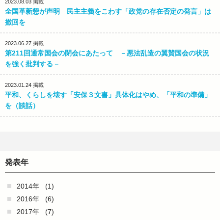
2023.08.03
掲載
全国革新懇が声明 民主主義をこわす「政党の存在否定の発言」は
撤回を
2023.06.27
掲載
第211回通常国会の閉会にあたって －悪法乱造の翼賛国会の状況
を強く批判する－
2023.01.24
掲載
平和、くらしを壊す「安保３文書」具体化はやめ、「平和の準備」
を（談話）
発表年
2014年
(1)
2016年
(6)
2017年
(7)