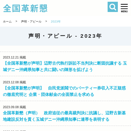
検索
全国革新懇 
>
>
ホーム
声明・アピール
2023年
声明・アピール -
2023年
2023.12.21
掲載
【全国革新懇が声明】辺野古代執行訴訟不当判決に断固抗議する 玉
城デニー沖縄県知事と共に闘いの陣形を拡げよう
2023.12.08
掲載
【全国革新懇が声明】 自民党派閥でのパーティー券収入不正疑惑
の徹底究明と 企業・団体献金の全面禁止を求める
2023.09.08
掲載
全国革新懇（声明） 政府追従の最高裁判決に抗議し、辺野古新基
地建設反対を貫く玉城デニー沖縄県知事に連帯を表明する