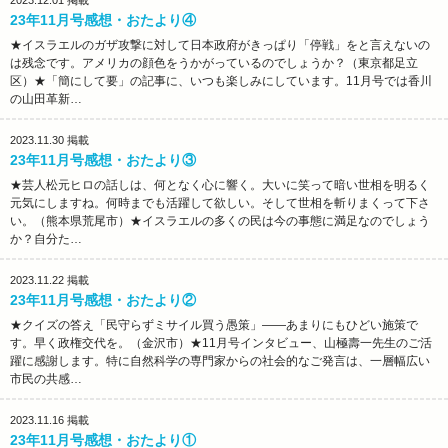
2023.12.01
掲載
23年11月号感想・おたより④
★イスラエルのガザ攻撃に対して日本政府がきっぱり「停戦」をと言えないの
は残念です。アメリカの顔色をうかがっているのでしょうか？（東京都足立
区）★「簡にして要」の記事に、いつも楽しみにしています。11月号では香川
の山田革新…
2023.11.30
掲載
23年11月号感想・おたより③
★芸人松元ヒロの話しは、何となく心に響く。大いに笑って暗い世相を明るく
元気にしますね。何時までも活躍して欲しい。そして世相を斬りまくって下さ
い。（熊本県荒尾市）★イスラエルの多くの民は今の事態に満足なのでしょう
か？自分た…
2023.11.22
掲載
23年11月号感想・おたより②
★クイズの答え「民守らずミサイル買う愚策」――あまりにもひどい施策で
す。早く政権交代を。（金沢市）★11月号インタビュー、山極壽一先生のご活
躍に感謝します。特に自然科学の専門家からの社会的なご発言は、一層幅広い
市民の共感…
2023.11.16
掲載
23年11月号感想・おたより①