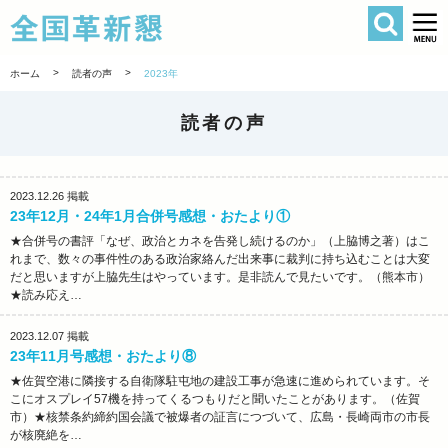
検索
全国革新懇 
>
>
ホーム
読者の声
2023年
読者の声
2023.12.26
掲載
23年12月・24年1月合併号感想・おたより①
★合併号の書評「なぜ、政治とカネを告発し続けるのか」（上脇博之著）はこ
れまで、数々の事件性のある政治家絡んだ出来事に裁判に持ち込むことは大変
だと思いますが上脇先生はやっています。是非読んで見たいです。（熊本市）
★読み応え…
2023.12.07
掲載
23年11月号感想・おたより⑧
★佐賀空港に隣接する自衛隊駐屯地の建設工事が急速に進められています。そ
こにオスプレイ57機を持ってくるつもりだと聞いたことがあります。（佐賀
市）★核禁条約締約国会議で被爆者の証言につづいて、広島・長崎両市の市長
が核廃絶を…