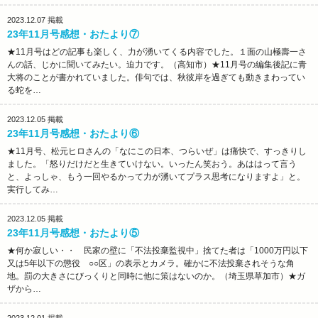
2023.12.07
掲載
23年11月号感想・おたより⑦
★11月号はどの記事も楽しく、力が湧いてくる内容でした。１面の山極壽一さ
んの話、じかに聞いてみたい。迫力です。（高知市）★11月号の編集後記に青
大将のことが書かれていました。俳句では、秋彼岸を過ぎても動きまわってい
る蛇を…
2023.12.05
掲載
23年11月号感想・おたより⑥
★11月号、松元ヒロさんの「なにこの日本、つらいぜ」は痛快で、すっきりし
ました。「怒りだけだと生きていけない。いったん笑おう。あははって言う
と、よっしゃ、もう一回やるかって力が湧いてプラス思考になりますよ」と。
実行してみ…
2023.12.05
掲載
23年11月号感想・おたより⑤
★何か寂しい・・ 民家の壁に「不法投棄監視中」捨てた者は「1000万円以下
又は5年以下の懲役 ○○区」の表示とカメラ。確かに不法投棄されそうな角
地。罰の大きさにびっくりと同時に他に策はないのか。（埼玉県草加市）★ガ
ザから…