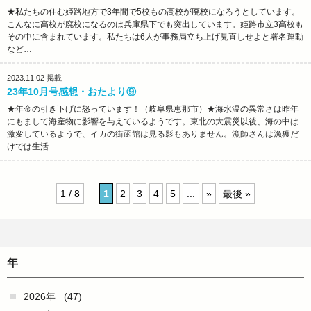
★私たちの住む姫路地方で3年間で5校もの高校が廃校になろうとしています。
こんなに高校が廃校になるのは兵庫県下でも突出しています。姫路市立3高校も
その中に含まれています。私たちは6人が事務局立ち上げ見直しせよと署名運動
など…
2023.11.02
掲載
23年10月号感想・おたより⑨
★年金の引き下げに怒っています！（岐阜県恵那市）★海水温の異常さは昨年
にもまして海産物に影響を与えているようです。東北の大震災以後、海の中は
激変しているようで、イカの街函館は見る影もありません。漁師さんは漁獲だ
けでは生活…
1 / 8
1
2
3
4
5
...
»
最後 »
年
2026年
(47)