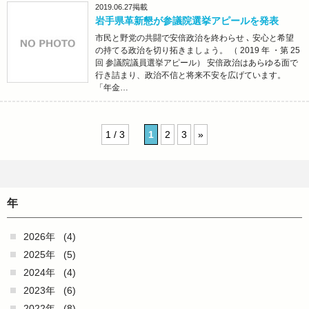
2019.06.27
掲載
岩手県革新懇が参議院選挙アピールを発表
市民と野党の共闘で安倍政治を終わらせ ､ 安心と希望
の持てる政治を切り拓きましょう。 （ 2019 年 ・第 25
回 参議院議員選挙アピール） 安倍政治はあらゆる面で
行き詰まり、政治不信と将来不安を広げています。
「年金…
1 / 3
1
2
3
»
年
2026年
(4)
2025年
(5)
2024年
(4)
2023年
(6)
2022年
(8)