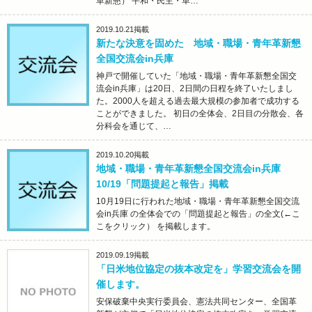
革新懇） 平和・民主・革…
2019.10.21
掲載
新たな決意を固めた 地域・職場・青年革新懇
全国交流会in兵庫
神戸で開催していた「地域・職場・青年革新懇全国交
流会in兵庫」は20日、2日間の日程を終了いたしまし
た。2000人を超える過去最大規模の参加者で成功する
ことができました。 初日の全体会、2日目の分散会、各
分科会を通じて、…
2019.10.20
掲載
地域・職場・青年革新懇全国交流会in兵庫
10/19「問題提起と報告」掲載
10月19日に行われた地域・職場・青年革新懇全国交流
会in兵庫 の全体会での「問題提起と報告」の全文(←こ
こをクリック） を掲載します。
2019.09.19
掲載
「日米地位協定の抜本改定を」学習交流会を開
催します。
安保破棄中央実行委員会、憲法共同センター、全国革