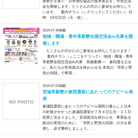
新懇が主催で「日米地位協定の抜本改定を」学習交流
会を開催します。たくさんの方のご参加をお待ちして
います。 案内チラシ（←クリックしてください） 日
時 10月22日（火・祝）…
2019.07.30
掲載
地域・職場・青年革新懇全国交流会in兵庫を開
催します
たくさんの方がたのご参加をお待ちしております！
案内チラシ（←ここをクリック） 地域・職場・青年
革新懇全国交流会in兵庫 実施要綱 ― 参院選を土台
に、私たちが安倍政治を終わらせる 本気の「市民と野
党の共闘」で希望…
2019.07.01
掲載
宮城革新懇が参院選挙にあたってのアピール発
表
参議院選挙にあたってのアピール国民の暮らしと日本
の針路がかかった参議院選挙が７月４日公示・２１日
投票と決まりました。安倍政治を終わらせ、希望ある
政治の実現のために、「市民と野党の共闘」の力を発
揮し、必ず勝利しましょう。 …