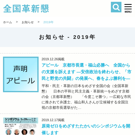
検索
全国革新懇 
>
>
ホーム
お知らせ
2019年
お知らせ -
2019年
2019.12.26
掲載
アピール 京都市長選・福山必勝へ 全国から
の支援を訴えます ―安倍政治を終わらせ、「市
民と野党の共闘」の発展へ、春をよぶ勝利を―
平和・民主・革新の日本をめざす全国の会（全国革新
懇） 日本の平和と民主主義・革新統一をめざす京都
の会（京都革新懇） 「今度こそ勝つ」―広範な市民
に推されて弁護士、福山和人さんが立候補する全国注
視の京都市長選挙がた…
2019.12.17
掲載
原発ゼロをめざすたたかいのシンポジウムを開
催します