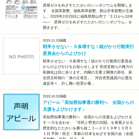
原発ゼロをめざすたたかいのシンポジウムを開催しま
す 全国革新懇、福島県革新懇、郡山市革新懇が主催
し、2020年2月29日に福島県郡山市で「3.11から10年
へ― 原発ゼロをめざすたたかいのシンポジウム」を
開きます。 …
2019.11.15
掲載
戦争させない・９条壊すな！総がかり行動実行
委員会からのよびかけ
戦争させない・９条壊すな！総がかり行動実行委員会
からのよびかけをお知らせします 安倍首相らの権力の
私物化は目に余ります。内閣の主要２閣僚の辞任、萩
生田文科相の「身の丈発言」、河合杏里議員の公選法
違反等々、許し難い犯罪が暴…
2019.10.31
掲載
アピール「高知県知事選の勝利へ 全国からの
支援をよびかけます」
高知県知事選の勝利へ 全国からの支援をよびかけま
す ―力を合わせ、「市民と野党の共闘」を発展させる
歴史的なたたかいを勝ち抜こう―２０１９年１０月３
１日 平和・民主・革新の日本をめざす全国の会（全国