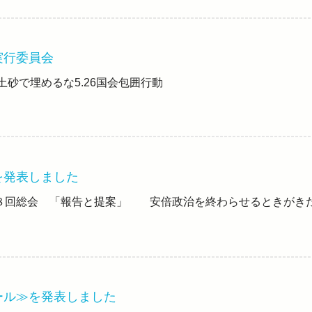
実行委員会
土砂で埋めるな5.26国会包囲行動
を発表しました
８回総会 「報告と提案」 安倍政治を終わらせるときがき
ール≫を発表しました