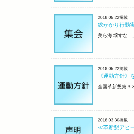
2018.05.22
掲載
総がかり行動
美ら海 壊すな 
2018.05.22
掲載
《運動方針》
全国革新懇第３
2018.03.30
掲載
≪革新懇アピ