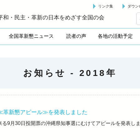
リンク集
ダウン
革新懇 - 「国民が主人公」の日本をめざして -
平和・民主・革新の日本をめざす全国の会
全国革新懇ニュース
読者の声
各地の活動予定
お知らせ -
2018年
 ≪革新懇アピール≫を発表しました
来る9月30日投開票の沖縄県知事選にむけてアピールを発表し