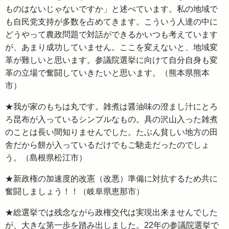
ものはないじゃないですか」と述べています。私の地域で
も自民党支持が多数を占めてきます。こういう人達の中に
どうやって農政問題で対話ができるかいつも考えています
が、あまり成功していません。ここを変えないと、地域変
革が難しいと思います。参議院選挙に向けて自分自身も変
革の立場で奮闘していきたいと思います。（熊本県熊本
市）
★我が家のもちは丸です。雑煮は醤油味の澄まし汁にとろ
ろ昆布が入っているシンプルなもの。具の沢山入った雑煮
のことは長い間知りませんでした。たぶん貧しい地方の田
舎だから餅が入っているだけでもご馳走だったのでしょ
う。（島根県松江市）
★新政権の加速度的改憲（改悪）準備に対抗するため共に
奮闘しましょう！！（岐阜県恵那市）
★総選挙では残念ながら政権交代は実現出来ませんでした
が、大きな第一歩を踏み出しました。22年の参議院選挙で