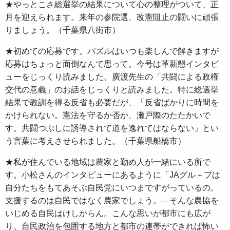
★やっとこさ総選挙の結果について心の整理がついて、正
月を迎えられます。来年の参院選、改憲阻止の闘いに頑張
りましょう。（千葉県八街市）
★初めての応募です。パズルはいつも楽しんで解きますが
応募はちょっと面倒なんて思って。今号は革新懇インタビ
ューをじっくり読みました。廣渡先生の「共闘による政権
交代の意義」のお話をじっくりと読みました。特に総選挙
結果で教訓を得る反省も必要だが、「反省ばかりに時間を
かけられない。憲法を守るか否か、瀬戸際のたたかいで
す。共闘つぶしに誘導されて道を逸れてはならない」とい
う言葉に考えさせられました。（千葉県船橋市）
★私が住んでいる地域は農家と勤め人が一緒にいる所で
す。小松さんのインタビューにあるように「JAグル－プは
自分たちをもてあそぶ自民党にいつまですがっているの。
支援するのは自民ではなく農家でしょう。—そんな農協を
いじめる自民はけしからん。こんな思いが都市にも広が
り、自民政治を包囲する地方と都市の連帯ができれば怖い