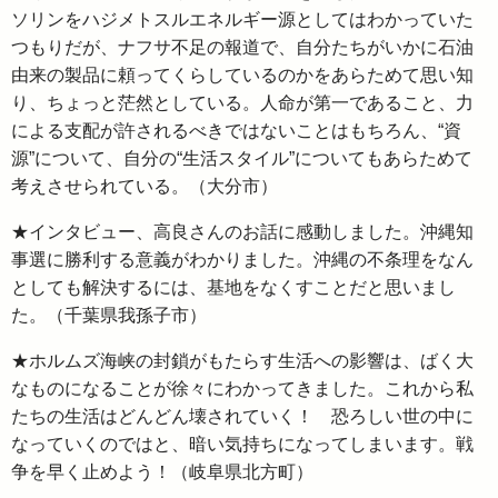
ソリンをハジメトスルエネルギー源としてはわかっていた
つもりだが、ナフサ不足の報道で、自分たちがいかに石油
由来の製品に頼ってくらしているのかをあらためて思い知
り、ちょっと茫然としている。人命が第一であること、力
による支配が許されるべきではないことはもちろん、“資
源”について、自分の“生活スタイル”についてもあらためて
考えさせられている。（大分市）
★インタビュー、高良さんのお話に感動しました。沖縄知
事選に勝利する意義がわかりました。沖縄の不条理をなん
としても解決するには、基地をなくすことだと思いまし
た。（千葉県我孫子市）
★ホルムズ海峡の封鎖がもたらす生活への影響は、ばく大
なものになることが徐々にわかってきました。これから私
たちの生活はどんどん壊されていく！ 恐ろしい世の中に
なっていくのではと、暗い気持ちになってしまいます。戦
争を早く止めよう！（岐阜県北方町）