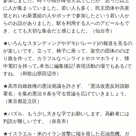
参加しました。時々小雨が降る天気でしたが、思った以上
に人が集まっていました。若い人も多く、民主団体や共産
党とれいわ新選組の人やボッチで参加したという若い人か
らのお話がありました。駅を利用する人へのアピールもで
き、とても大切な集会だと感じました。（仙台市）
★いろんなスタンディングやデモ(パレード)の報道を見るの
が楽しいです。立って、椅子に座って、架空の団体ののぼ
り旗を作って、カラフルなペンライトやスマホライト、懐
中電灯を持って｡本当に編集後記｢表現活動の場でもある｣で
すね。（和歌山県田辺市）
★高市自維政権の憲法発議を許さず、「憲法改憲反対請願
署名」を集め憲法９条を守る世論を広げていきましょう。
（東京都足立区）
★パズル、もう少し大きな字でお願いします。高齢者には
判読が難しいです。（奈良市）
★イスラエル・米のイラン攻撃に端を発した石油危機。ガ