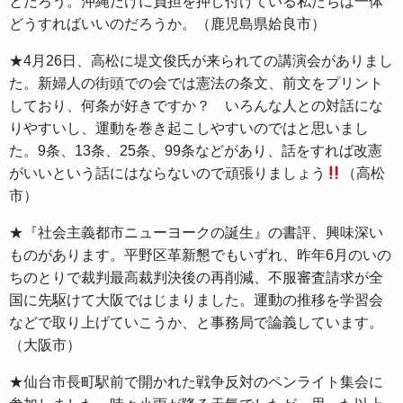
とだろう。沖縄だけに負担を押し付けている私たちは一体
どうすればいいのだろうか。（鹿児島県姶良市）
★4月26日、高松に堤文俊氏が来られての講演会がありまし
た。新婦人の街頭での会では憲法の条文、前文をプリント
しており、何条が好きですか？ いろんな人との対話にな
りやすいし、運動を巻き起こしやすいのではと思いまし
た。9条、13条、25条、99条などがあり、話をすれば改憲
がいいという話にはならないので頑張りましょう
（高松
市）
★『社会主義都市ニューヨークの誕生』の書評、興味深い
ものがあります。平野区革新懇でもいずれ、昨年6月のいの
ちのとりで裁判最高裁判決後の再削減、不服審査請求が全
国に先駆けて大阪ではじまりました。運動の推移を学習会
などで取り上げていこうか、と事務局で論義しています。
（大阪市）
★仙台市長町駅前で開かれた戦争反対のペンライト集会に