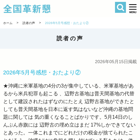
検索
全国革新懇 
>
>
ホーム
読者の声
2026年5月号感想・おたより②
読者の声
2026年05月15日掲載
2026年5月号感想・おたより②
★沖縄に米軍基地の4分の3が集中している、米軍基地があ
るから米兵犯罪も起こる 、辺野古基地は普天間基地の代替
として建設されたはずなのにたとえ 辺野古基地ができたと
しても普天間基地を日本に返す気はないなど沖縄の基地問
題に関しては 気の重くなることばかりです。5月14日のし
んぶん赤旗には 辺野古の埋め立はまだ 17%しかできてない
とあった。一体これまでにどれだけの税金が捨てられたこ