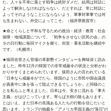
た。人々を不幸に落とす戦争は絶対ダメだ。結局は対話に
よって解決しなければならない。だとすれば、常に対話に
よってそのようなことにならないよう、軍事対軍事では何
も生まれない。外交によってこそ。（福井県敦賀市）
★命とくらしと平和を守るための政治・経済・教育・社会
保障・地域課題について、「戦争をさせない区民の会」の
９の日行動に毎回マイクを握り、街宣・署名活動を継続中
です。（札幌市）
★猿田佐世さん登場の革新懇インタビューを興味深く読み
ました。昨年12月の韓国での非常戒厳令の状況と分析がわ
かりやすくまとめられています。猿田さんの言われている
「日本なら戒厳令がでたら、韓国のように市民や国会議員
が真夜中に体を張って阻止できるでしょうか」と同様のこ
とを私もふと考えました。日本は今、安きに流れる「事大
主義」がはびこっています。寄らば大樹の陰もあります。
とはいえ、まだ日本の良識ある人たちの行動を信じたいと
思います。トランプの独裁を「アメリカ帝国主義の“落日”の