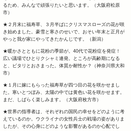
るため、みんなで頑張りたいと思います。（大阪府松原
市）
★２月末に福寿草、３月半ばにクリスマスローズの花が咲
き始めました。豪雪と寒さのせいで、おそい年末と正月が
やっと我が家にやってきたかんじです。（新潟）
★暖かさとともに花粉の季節が。40代で花粉症を発症！
広い議場でひとりクシャミ連発。ところが高齢期になる
と、ピタリとおさまった。体質か耐性か？（神奈川県大和
市）
★１月に嫁にもらった福寿草が四つ目の花を咲かせまし
た。寒いとつぼみ、太陽の中では黄色い花を咲かせます。
まだ、しばらく楽しみます。（大阪府枚方市）
★世界の指導者は、それぞれの国民の幸せをどのように考
えているのか。ウクライナの女性兵士の戦場の姿がありま
したが、その心身にどのような影響があるのか心配でし