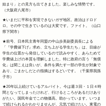
始まり」との見方も出てきました。楽しみな情勢です。
（大阪府八尾市）
★いまだに平和を実現できないガザ地区。政治はドロド
ロ。その中で生きているのは大変です。ファイト。（山口
県下関市）
★前号、日本民主青年同盟の中山歩美副委員長による
「『学費値下げ』求め、立ち上がる学生たち」は、目線が
学生の位置から発信しているので読みやすく、あらためて
学費値上げの本質を理解しました。特に政府の言う「無償
化」は聞こえは良いが、条件を満たす一部の学生が対象で
あり、ごまかしだとの指摘はするどいです。（千葉県我孫
子市）
★20年以上続けているアルバイト。今は週３回・１日４時
間となってしまったけれど、行けるところがあるだけあり
がたい。国民年金でこの物価高。助かっています。いつま
で続けられるかわかりませんが、元気で続けたい。東電の