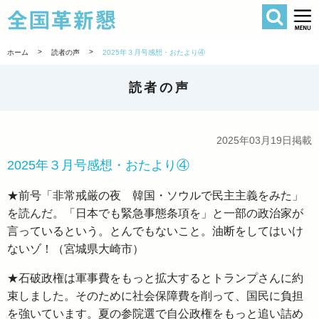
検索
全国革新懇 
>
>
ホーム
読者の声
2025年３月号感想・おたより④
読者の声
2025年03月19日掲載
2025年３月号感想・おたより④
★前号「非常戒厳の夜 韓国・ソウルで民主主義をみた」
を読んだ。「日本でも緊急事態条項を」と一部の政治家が
言っているという。とんでもないこと。油断をしてはいけ
ないゾ！（宮城県大崎市）
★石破政権は軍事費をもっと拡大するとトランプさんに約
束しました。そのために社会保障費を削って、国民に負担
を強いています。夏の参院選で自公政権をもっと追い詰め