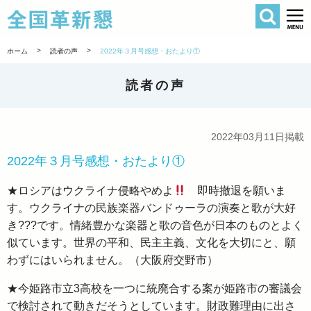
検索
全国革新懇 
>
>
ホーム
読者の声
2022年３月号感想・おたより①
読者の声
2022年03月11日掲載
2022年３月号感想・おたより①
★ロシアはウクライナ侵略やめよ
即時撤退を願いま
す。ウクライナの民族楽器バンドゥーラの演奏と歌が大好
き???です。情緒豊かな楽器と歌の音色が日本のものとよく
似ています。世界の平和、民主主義、文化を大切にと、願
わずにはいられません。（大阪府交野市）
★今姫路市立3高校を一つに統廃合する案が姫路市の審議会
で検討されて動きだそうとしています。財政難理由に出さ