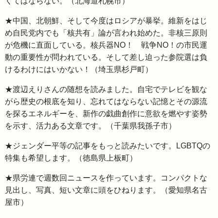
くてはならない。（北海道札幌市）
★中国、北朝鮮、そして今度はロシアが暴挙。維新をはじ
め自民党内でも「核共有」論が言われ始めた。非核三原則
が危機に直面している。核兵器NO！ 戦争NO！の市民運
動の重要性が問われている。そして差し迫った参院選は負
けるわけにはいかない！（埼玉県杉戸町）
★渡辺えりさんの随想を読みました。自宅でテレビを観な
がら歴史の根底を知り、忘れてはならない記憶とその源流
を探るエネルギーを、新作の戯曲創作に意欲を燃やす姿勢
を示す、活力ある文章です。（千葉県我孫子市）
★ジェンダー平等の記事をもっと読みたいです。LGBTQの
特集も希望します。（徳島県上板町）
★県労連で週数回ニュースを作っています。コンパクトな
見出し、写真、短い文章に頭をひねります。（愛知県名古
屋市）