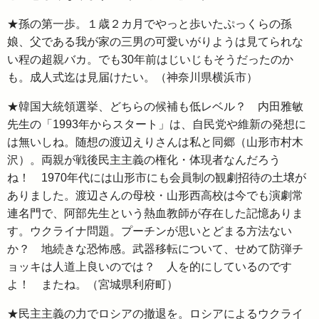
★孫の第一歩。１歳２カ月でやっと歩いたぷっくらの孫
娘、父である我が家の三男の可愛いがりようは見てられな
い程の超親バカ。でも30年前はじいじもそうだったのか
も。成人式迄は見届けたい。（神奈川県横浜市）
★韓国大統領選挙、どちらの候補も低レベル？ 内田雅敏
先生の「1993年からスタート」は、自民党や維新の発想に
は無いしね。随想の渡辺えりさんは私と同郷（山形市村木
沢）。両親が戦後民主主義の権化・体現者なんだろう
ね！ 1970年代には山形市にも会員制の観劇招待の土壌が
ありました。渡辺さんの母校・山形西高校は今でも演劇常
連名門で、阿部先生という熱血教師が存在した記憶ありま
す。ウクライナ問題。プーチンが思いとどまる方法ない
か？ 地続きな恐怖感。武器移転について、せめて防弾チ
ョッキは人道上良いのでは？ 人を的にしているのです
よ！ またね。（宮城県利府町）
★民主主義の力でロシアの撤退を。ロシアによるウクライ