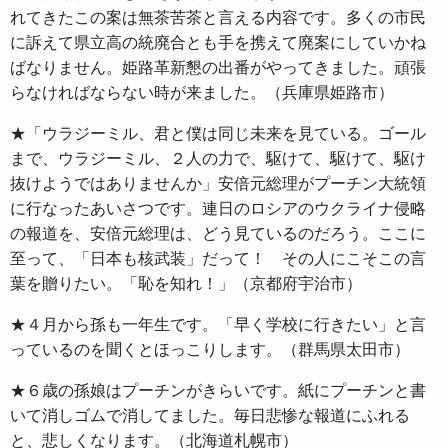
れてきたこの案は無茶苦茶と言える内容です。多くの市民
に訴えて県立高の統廃合とも手を携えて廃案にしていかね
ばなりません。姫路革新懇の出番がやってきました。頑張
らなければならない時が来ました。（兵庫県姫路市）
★「ウラジーミル、君と僕は同じ未来を見ている。ゴール
まで、ウラジーミル、２人の力で、駆けて、駆けて、駆け
抜けようではありませんか」安倍元総理がプーチン大統領
に行なったあいさつです。連日のロシアのウクライナ侵略
の報道を、安倍元総理は、どう見ているのだろう。ここに
至って、「日本も核武装」だって！ その人にこそこの言
葉を贈りたい。「恥を知れ！」（京都府宇治市）
★４月から孫も一年生です。「早く学校に行きたい」と言
っているのを聞くとほっこりします。（群馬県太田市）
★６歳の孫娘はプーチンがきらいです。紙にプーチンと書
いて消しゴムで消してました。毎日悲惨な報道にふれる
と、悲しくなります。（北海道札幌市）