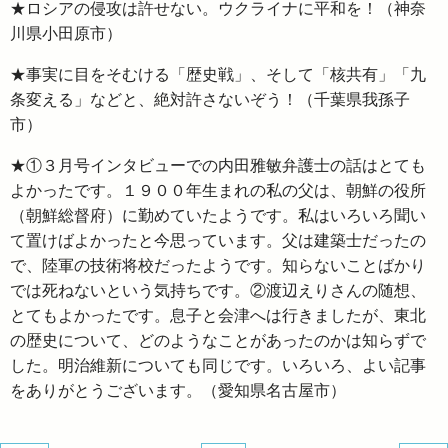
★ロシアの侵攻は許せない。ウクライナに平和を！（神奈
川県小田原市）
★事実に目をそむける「歴史戦」、そして「核共有」「九
条変える」などと、絶対許さないぞう！（千葉県我孫子
市）
★①３月号インタビューでの内田雅敏弁護士の話はとても
よかったです。１９００年生まれの私の父は、朝鮮の役所
（朝鮮総督府）に勤めていたようです。私はいろいろ聞い
て置けばよかったと今思っています。父は建築士だったの
で、陸軍の技術将校だったようです。知らないことばかり
では死ねないという気持ちです。②渡辺えりさんの随想、
とてもよかったです。息子と会津へは行きましたが、東北
の歴史について、どのようなことがあったのかは知らずで
した。明治維新についても同じです。いろいろ、よい記事
をありがとうございます。（愛知県名古屋市）