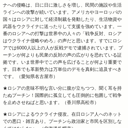
ナへの侵略は、日に日に激しさを増し、民間の施設や生活
ラインへの攻撃が続いています。アメリカやヨーロッパの
国々はロシアに対して経済制裁を発動したり、生活物資や
武器をウクライナに送ったりして支援を強めています。一
番のロシアへの打撃は世界中の人々の「戦争反対、ロシア
はウクライナ侵略やめろ」の声だと思います。すでにロシ
アでは6000人以上の人が反戦デモで逮捕されています。プ
ーチンが何よりも民衆の反対の声の広がりを恐れている証
拠です。いま世界中でこの声を広げることが何より重要で
す。日本でも革新勢力は万単位のデモを真剣に追及すべき
です。（愛知県名古屋市）
★ロシアの意味不明な言い分に腹が立ちつつ、聞く耳を持
たぬプーチン！国際的に孤立しても圧倒的に包囲して戦争
を止めさせねばと思います。（香川県高松市）
★ロシアによるウクライナ侵攻。在日ロシア人へのネット
での悪口・雑言あり。プーチンら政治家と市民を区別しな