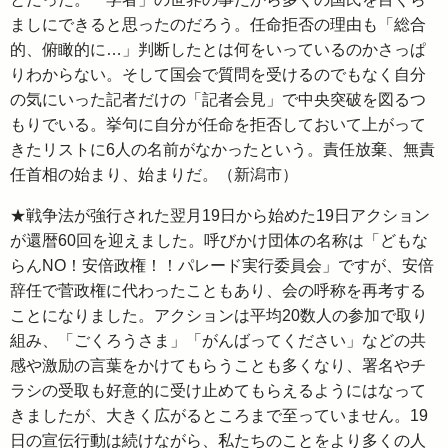
ましにできると思ったのだろう。任命拒否の理由も「総合
的、俯瞰的に…」判断したとは何をいっているのかさっぱ
りわからない。そして国会で質問を受けるのでもなく自分
の気にいった記者だけの「記者会見」で中央突破を図るつ
もりでいる。挙句に自分が任命を拒否しておいて上がって
きたリストに6人の名前がなかったという。責任放棄、無責
任首相の始まり、始まりだ。（新潟市）
★戦争法が強行された翌月19日から始めた19日アクション
が還暦60回を迎えました。呼びかけ団体の名称は「どもな
らんNO！安倍政権！！パレード実行委員会」ですが、安倍
辞任で菅政権に代わったこともあり、会の呼称を再考する
ことになりました。アクションは平均20数人の参加で取り
組み、「ごくろうさま」「がんばってください」などの共
感や激励の言葉をかけてもらうことも多くなり、署名やチ
ラシの受取も好意的に受け止めてもらえるようにはなって
きましたが、大きく広がるところまで至っていません。19
日の宣伝行動は続けながら、私たちのことをより多くの人