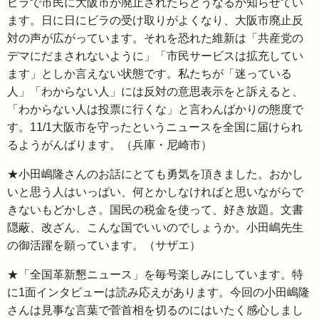
ビラで市民に大阪市が廃止されたらどうなるか知らせてい
ます。日に日にビラの受け取りがよくなり、大阪市廃止反
対の声が広がっています。それを恐れた維新は「共産党の
デマにだまされないように」「市民サービスは拡充してい
ます」としか言えない状態です。私たちが「迷っている
人」「わからない人」には反対の意思表示をと訴えると、
「わからない人は投票に行くな」と言わんばかりの態度で
す。11/1大阪市を守ったというニュースを全国に届けられ
るようがんばります。（兵庫・尼崎市）
★小田嶋隆さんのお話にとても勇気を頂きました。おかし
いと思う人はいっぱい、何とかしなければと思いながらで
きないもどかしさ。国民の税金を使って、好き放題。文書
隠蔽、改ざん、こんな国でいいのでしょうか。小田嶋先生
の御活躍を願っています。（サザエ）
★「全国革新懇ニュース」を毎号楽しみにしています。特
に1面インタビューは読み応えがあります。今回の小田嶋隆
さんは見事な言葉で菅首相を切るのにはいたく感心しまし