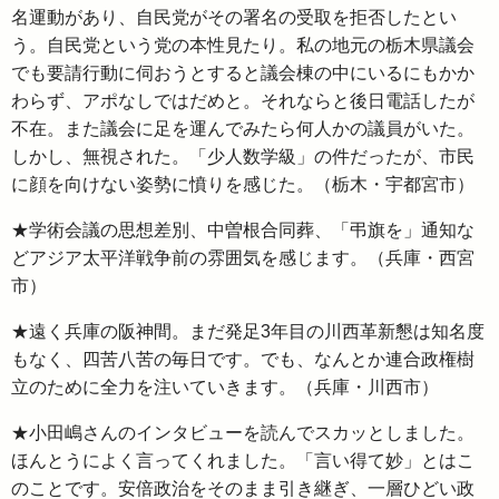
名運動があり、自民党がその署名の受取を拒否したとい
う。自民党という党の本性見たり。私の地元の栃木県議会
でも要請行動に伺おうとすると議会棟の中にいるにもかか
わらず、アポなしではだめと。それならと後日電話したが
不在。また議会に足を運んでみたら何人かの議員がいた。
しかし、無視された。「少人数学級」の件だったが、市民
に顔を向けない姿勢に憤りを感じた。（栃木・宇都宮市）
★学術会議の思想差別、中曽根合同葬、「弔旗を」通知な
どアジア太平洋戦争前の雰囲気を感じます。（兵庫・西宮
市）
★遠く兵庫の阪神間。まだ発足3年目の川西革新懇は知名度
もなく、四苦八苦の毎日です。でも、なんとか連合政権樹
立のために全力を注いていきます。（兵庫・川西市）
★小田嶋さんのインタビューを読んでスカッとしました。
ほんとうによく言ってくれました。「言い得て妙」とはこ
のことです。安倍政治をそのまま引き継ぎ、一層ひどい政