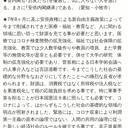
★菅内閣も｢お友だち｣を優遇し、気に入らない人を退け
る。まさに｢安倍内閣継承｣である。（愛知・小牧市）
★7年8ヶ月に及ぶ安倍政権による新自由主義政策によって
今まで削減されてきた医療・福祉・教育など、人に関わる
領域に思い切って財源を充てる事が必要だと思います。医
療ではコロナ検査態勢の拡充強化、福祉では社会保障の拡
充強化、教育では少人数学級作りや教員の増員、また学費
等の無償化等が是非とも必要です。併せて大学の研究 体
制の拡充強化が必要であり、菅首相による日本学術会議へ
の人事介入などは言語道断です。今までこうした社会の基
礎的な分野をなおざりにしてきたことへの痛烈な反省が求
められます。財源は、消費税ではなく所得税や法人税など
を累進税化して税の応能負担を求める事です。特に軍事予
算を削ることが日本国憲法９条に照らしても必要です。コ
ロナによって、はからずもこうした社会の基礎的な領域の
弱点が照射されました。緊急には、コロナ収束により利潤
第一主義の資本の論理ではない、人間の共同の論理に従っ
た新しい経済社会のルールを確立する事です。非正規雇用