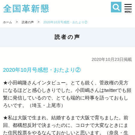
検索
全国革新懇 
>
>
ホーム
読者の声
2020年10月号感想・おたより②
読者の声
2020年10月23日掲載
2020年10月号感想・おたより②
★小田嶋隆さんインタビュー。とても鋭く、菅政権の見方
になるほどと感心しきりでした。小田嶋さんはtwitterでも頻
繁に発信しているので、とても端的に時事を語っておもし
ろいです。（埼玉・上尾市）
★私は大阪で生まれ、結婚するまで大阪で育ちました。前
回、都構想反対で決まったのに、コロナで大変なときにま
た住民投票をやるなんておかしいと思います。（奈良・生