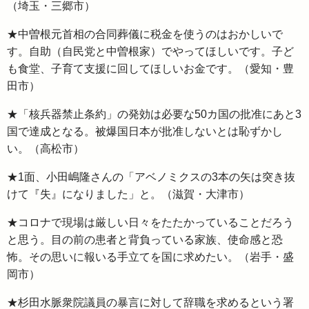
（埼玉・三郷市）
★中曽根元首相の合同葬儀に税金を使うのはおかしいで
す。自助（自民党と中曽根家）でやってほしいです。子ど
も食堂、子育て支援に回してほしいお金です。（愛知・豊
田市）
★「核兵器禁止条約」の発効は必要な50カ国の批准にあと3
国で達成となる。被爆国日本が批准しないとは恥ずかし
い。（高松市）
★1面、小田嶋隆さんの「アベノミクスの3本の矢は突き抜
けて『失』になりました」と。（滋賀・大津市）
★コロナで現場は厳しい日々をたたかっていることだろう
と思う。目の前の患者と背負っている家族、使命感と恐
怖。その思いに報いる手立てを国に求めたい。（岩手・盛
岡市）
★杉田水脈衆院議員の暴言に対して辞職を求めるという署