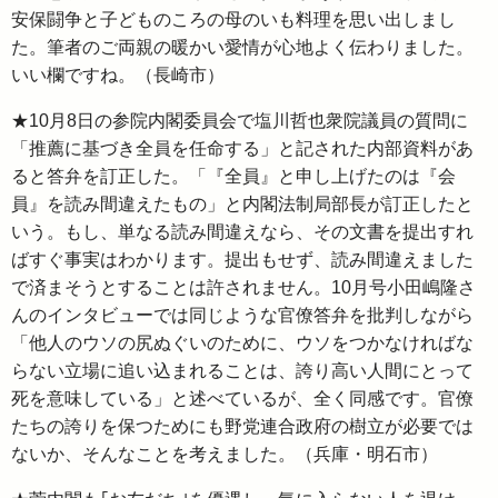
安保闘争と子どものころの母のいも料理を思い出しまし
た。筆者のご両親の暖かい愛情が心地よく伝わりました。
いい欄ですね。（長崎市）
★10月8日の参院内閣委員会で塩川哲也衆院議員の質問に
「推薦に基づき全員を任命する」と記された内部資料があ
ると答弁を訂正した。「『全員』と申し上げたのは『会
員』を読み間違えたもの」と内閣法制局部長が訂正したと
いう。もし、単なる読み間違えなら、その文書を提出すれ
ばすぐ事実はわかります。提出もせず、読み間違えました
で済まそうとすることは許されません。10月号小田嶋隆さ
んのインタビューでは同じような官僚答弁を批判しながら
「他人のウソの尻ぬぐいのために、ウソをつかなければな
らない立場に追い込まれることは、誇り高い人間にとって
死を意味している」と述べているが、全く同感です。官僚
たちの誇りを保つためにも野党連合政府の樹立が必要では
ないか、そんなことを考えました。（兵庫・明石市）