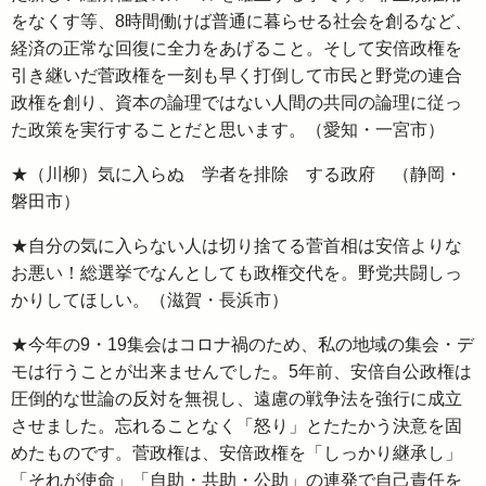
をなくす等、8時間働けば普通に暮らせる社会を創るなど、
経済の正常な回復に全力をあげること。そして安倍政権を
引き継いだ菅政権を一刻も早く打倒して市民と野党の連合
政権を創り、資本の論理ではない人間の共同の論理に従っ
た政策を実行することだと思います。（愛知・一宮市）
★（川柳）気に入らぬ 学者を排除 する政府 （静岡・
磐田市）
★自分の気に入らない人は切り捨てる菅首相は安倍よりな
お悪い！総選挙でなんとしても政権交代を。野党共闘しっ
かりしてほしい。（滋賀・長浜市）
★今年の9・19集会はコロナ禍のため、私の地域の集会・デ
モは行うことが出来ませんでした。5年前、安倍自公政権は
圧倒的な世論の反対を無視し、遠慮の戦争法を強行に成立
させました。忘れることなく「怒り」とたたかう決意を固
めたものです。菅政権は、安倍政権を「しっかり継承し」
「それが使命」「自助・共助・公助」の連発で自己責任を