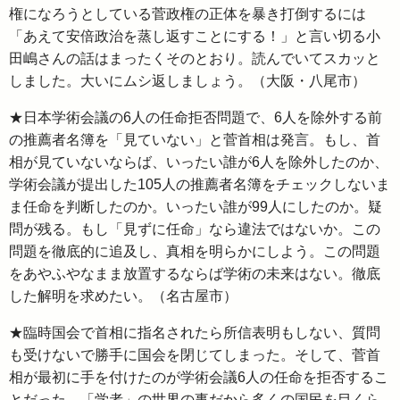
権になろうとしている菅政権の正体を暴き打倒するには
「あえて安倍政治を蒸し返すことにする！」と言い切る小
田嶋さんの話はまったくそのとおり。読んでいてスカッと
しました。大いにムシ返しましょう。（大阪・八尾市）
★日本学術会議の6人の任命拒否問題で、6人を除外する前
の推薦者名簿を「見ていない」と菅首相は発言。もし、首
相が見ていないならば、いったい誰が6人を除外したのか、
学術会議が提出した105人の推薦者名簿をチェックしないま
ま任命を判断したのか。いったい誰が99人にしたのか。疑
問が残る。もし「見ずに任命」なら違法ではないか。この
問題を徹底的に追及し、真相を明らかにしよう。この問題
をあやふやなまま放置するならば学術の未来はない。徹底
した解明を求めたい。（名古屋市）
★臨時国会で首相に指名されたら所信表明もしない、質問
も受けないで勝手に国会を閉じてしまった。そして、菅首
相が最初に手を付けたのが学術会議6人の任命を拒否するこ
とだった。「学者」の世界の事だから多くの国民を目くら