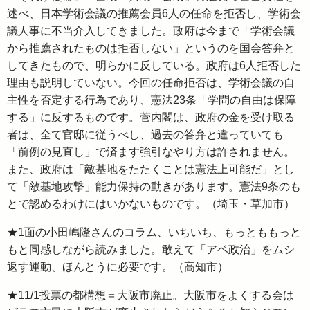
述べ、日本学術会議の推薦会員6人の任命を拒否し、学術会
議人事に不当介入してきました。政府は今まで「学術会議
から推薦されたものは拒否しない」というのを国会答弁と
してきたもので、明らかに反している。政府は6人拒否した
理由も説明していない。今回の任命拒否は、学術会議の自
主性を否定する行為であり、憲法23条「学問の自由は保障
する」に反するものです。菅内閣は、政府の金を受け取る
者は、全て官邸に従うべし、過去の答弁と違っていても
「前例の見直し」で済ます強引なやり方は許されません。
また、政府は「敵基地をたたくことは憲法上可能だ」とし
て「敵基地攻撃」能力保持の動きがあります。憲法9条のも
とで認めるわけにはいかないものです。（埼玉・草加市）
★1面の小田嶋隆さんのコラム、いちいち、もっとももっと
もと同感しながら読みました。敢えて「アベ政治」をムシ
返す運動、ほんとうに必要です。（高知市）
★11/1投票の都構想＝大阪市廃止。大阪市をよくする会は