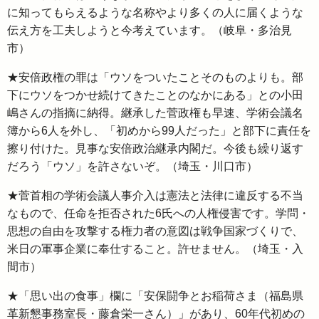
に知ってもらえるような名称やより多くの人に届くような
伝え方を工夫しようと今考えています。（岐阜・多治見
市）
★安倍政権の罪は「ウソをついたことそのものよりも。部
下にウソをつかせ続けてきたことのなかにある」との小田
嶋さんの指摘に納得。継承した菅政権も早速、学術会議名
簿から6人を外し、「初めから99人だった」と部下に責任を
擦り付けた。見事な安倍政治継承内閣だ。今後も繰り返す
だろう「ウソ」を許さないぞ。（埼玉・川口市）
★菅首相の学術会議人事介入は憲法と法律に違反する不当
なもので、任命を拒否された6氏への人権侵害です。学問・
思想の自由を攻撃する権力者の意図は戦争国家づくりで、
米日の軍事企業に奉仕すること。許せません。（埼玉・入
間市）
★「思い出の食事」欄に「安保闘争とお稲荷さま（福島県
革新懇事務室長・藤倉栄一さん）」があり、60年代初めの