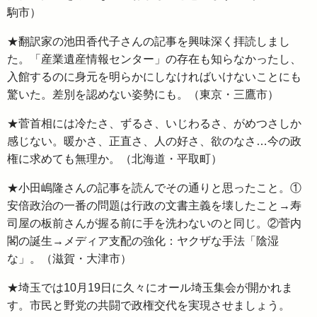
駒市）
★翻訳家の池田香代子さんの記事を興味深く拝読しまし
た。「産業遺産情報センター」の存在も知らなかったし、
入館するのに身元を明らかにしなければいけないことにも
驚いた。差別を認めない姿勢にも。（東京・三鷹市）
★菅首相には冷たさ、ずるさ、いじわるさ、がめつさしか
感じない。暖かさ、正直さ、人の好さ、欲のなさ…今の政
権に求めても無理か。（北海道・平取町）
★小田嶋隆さんの記事を読んでその通りと思ったこと。①
安倍政治の一番の問題は行政の文書主義を壊したこと→寿
司屋の板前さんが握る前に手を洗わないのと同じ。②菅内
閣の誕生→メディア支配の強化：ヤクザな手法「陰湿
な」。（滋賀・大津市）
★埼玉では10月19日に久々にオール埼玉集会が開かれま
す。市民と野党の共闘で政権交代を実現させましょう。