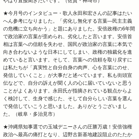
やはり直接聞きたいです。（佐賀・神埼市）
★今月号のインタビュー・歌人永田和宏さんの記事はたい
へん参考になりました。「劣化し無化する言葉―民主主義
の危機に立ち向かう」と題にありました。安倍政権の6年間
で政治家の言葉が歪められ、劣化したと言います。安倍首
相は言葉への信頼を失わせ、国民が政治家の言葉に本気で
向き合わないような日本にしてしまい、政権の独裁化を進
めていると言います。そして、言葉への信頼を取り戻すに
は私たちが「真実性と自分自身の肉声、心を言葉にのせ、
発信していくこと」が大事だと述べています。私も街頭宣
伝などで、自分の訴えが聞く人の心に届いていないと思う
ことがよくあります。永田氏が指摘されている観点からよ
く検討して、生身で感じた、そして自分らしい言葉を選ん
で発信していこうと思いました。ありがとうございまし
た。（岐阜・多治見市）
★沖縄県知事選での玉城デニーさんの圧勝万歳！安倍強権
政治へ最高の痛打となり、辺野古新基地建設阻止のたたか