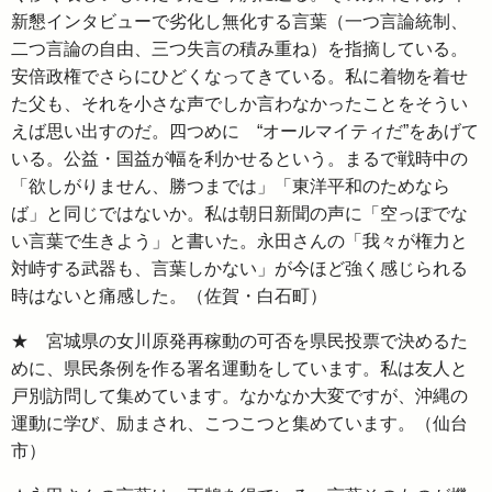
新懇インタビューで劣化し無化する言葉（一つ言論統制、
二つ言論の自由、三つ失言の積み重ね）を指摘している。
安倍政権でさらにひどくなってきている。私に着物を着せ
た父も、それを小さな声でしか言わなかったことをそうい
えば思い出すのだ。四つめに “オールマイティだ”をあげて
いる。公益・国益が幅を利かせるという。まるで戦時中の
「欲しがりません、勝つまでは」「東洋平和のためなら
ば」と同じではないか。私は朝日新聞の声に「空っぽでな
い言葉で生きよう」と書いた。永田さんの「我々が権力と
対峙する武器も、言葉しかない」が今ほど強く感じられる
時はないと痛感した。（佐賀・白石町）
★ 宮城県の女川原発再稼動の可否を県民投票で決めるた
めに、県民条例を作る署名運動をしています。私は友人と
戸別訪問して集めています。なかなか大変ですが、沖縄の
運動に学び、励まされ、こつこつと集めています。（仙台
市）