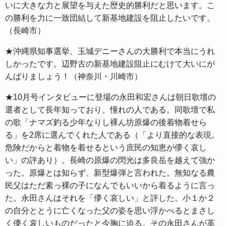
いに大きな力と展望を与えた歴史的勝利だと思います。こ
の勝利を力に一致団結して新基地建設を阻止したいです。
（長崎市）
★沖縄県知事選挙、玉城デニーさんの大勝利で本当にうれ
しかったです。辺野古の新基地建設阻止にむけて大いにが
んばりましょう！（神奈川・川崎市）
★10月号インタビューに登場の永田和宏さんは朝日歌壇の
選者として長年知っており、憧れの人である。同歌壇で私
の歌「ナマズ釣る少年なりし裸ん坊原爆の後着物着せら
る」を2席に選んでくれた人である（「より直接的な表現。
危険だからと着物を着せるという庶民の知恵が儚く哀し
い」の評あり）。長崎の原爆の閃光は多良岳を越えて強か
った。原爆とは知らず、新型爆弾と言われた。無知なる農
民父はただ素っ裸の子になんでもいいから着るように言っ
た。永田さんはそれを「儚く哀しい」と評した。小１か２
の自分ととうに亡くなった父の姿を思い浮かべるとまさし
く儚く哀しいものだったと今胸に迫る。その永田さんが革