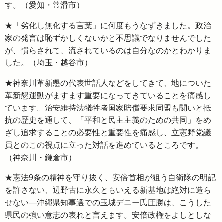
す。（愛知・常滑市）
★「劣化し無化する言葉」に何度もうなずきました。政治
家の発言は恥ずかしくないかと不思議でなりませんでした
が、慣らされて、流されているのは自分なのかとわかりま
した。（埼玉・越谷市）
★神奈川革新懇の代表世話人などをしてきて、地についた
革新懇運動がますます重要になってきていることを痛感し
ています。治安維持法犠牲者国家賠償要求同盟も闘いと抵
抗の歴史を通して、「平和と民主主義のための共同」をめ
ざし追求することの必要性と重要性を痛感し、立憲野党議
員とのこの視点に立った対話を進めているところです。
（神奈川・鎌倉市）
★憲法9条の精神を守り抜く、安倍首相が狙う自衛隊の明記
を許さない、辺野古に永久ともいえる新基地は絶対に造ら
せない―沖縄県知事選での玉城デニー氏圧勝は、こうした
県民の強い意志の表れと言えます。安倍政権をよしとしな