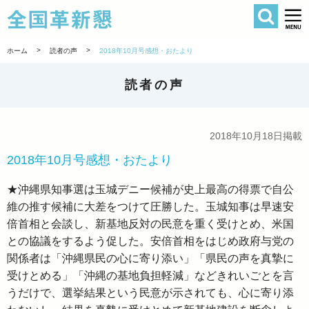
検索
全国革新懇 
>
>
ホーム
読者の声
2018年10月号感想・おたより
読者の声
2018年10月18日掲載
2018年10月号感想・おたより
★沖縄県知事選は玉城デニー候補が史上最高の得票で自公
維の推す候補に大差をつけて圧勝した。玉城知事は早速安
倍首相と会談し、新基地反対の民意を重く受けとめ、米国
との協議をするよう促した。安倍首相をはじめ政府与党の
関係者は「沖縄県民の心に寄り添い」「県民の声を真摯に
受けとめる」「沖縄の基地負担軽減」などきれいごとを言
うだけで、選挙結果という民意が示されても、心に寄り添