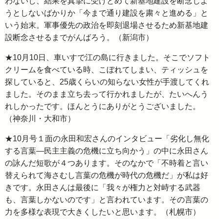
わないし、結果を真摯に受けとめて新基地建設を断念しよ
うとしないばかりか「今まで通り建設を粛々と進める」と
いう始末。軍事優先の政治を即刻退場させるため新基地建
設断念させるまでがんばろう。（新潟市）
★10月10日、車いすで江の島に行きました。そこでソフト
クリームを食べている時、こぼれてしまい、ティッシュを
探していると、25歳くらいの知らない女性が手渡してくれ
ました。そのまま立ち去って行かれましたが、たいへんう
れしかったです。ほんとうにありがとうございました。
（神奈川・大和市）
★10月号１面の永田和宏さんのインタビュー「劣化し無化
する言葉―民主主義の危機に立ち向かう」の中に永田さん
の詠んだ短歌が４つあります。そのなかで「不時着と言い
替えられて海さむし言葉の危機が時代の危機だ」が私は好
きです。永田さんは最後に「我々が権力と対峙する武器
も、言葉しかないのです」と言われています。その言葉の
力を多様な表現で大きくしたいと思います。（札幌市）