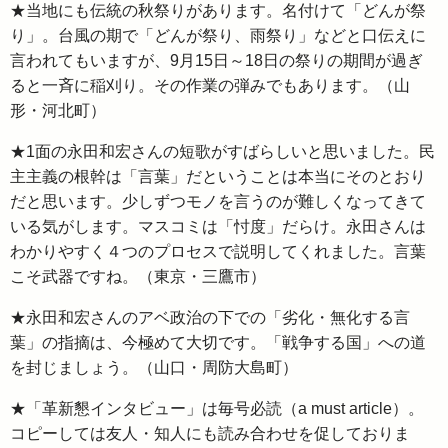
★当地にも伝統の秋祭りがあります。名付けて「どんが祭
り」。台風の期で「どんが祭り、雨祭り」などと口伝えに
言われてもいますが、9月15日～18日の祭りの期間が過ぎ
ると一斉に稲刈り。その作業の弾みでもあります。（山
形・河北町）
★1面の永田和宏さんの短歌がすばらしいと思いました。民
主主義の根幹は「言葉」だということは本当にそのとおり
だと思います。少しずつモノを言うのが難しくなってきて
いる気がします。マスコミは「忖度」だらけ。永田さんは
わかりやすく４つのプロセスで説明してくれました。言葉
こそ武器ですね。（東京・三鷹市）
★永田和宏さんのアベ政治の下での「劣化・無化する言
葉」の指摘は、今極めて大切です。「戦争する国」への道
を封じましょう。（山口・周防大島町）
★「革新懇インタビュー」は毎号必読（a must article）。
コピーしては友人・知人にも読み合わせを促しておりま