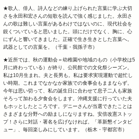
★歌人、俳人、詩人などの練り上げられた言葉に学ぶ大切
さを永田和宏さんの短歌を読んで強く感じました。永田さ
んの歌は難しい言葉があるわけではないのに、現代社会を
鋭くついていると思いました。頭にだけでなく、胸に、心
にずんと響いてきました。正確で生き生きとした言葉へ。
武器としての言葉を。（千葉・我孫子市）
★近所では、秋の運動会＝幼稚園や地域のもの（小学校は5
月に終わっている）が終り、公民館での文化祭シーズン。
私は10月生まれ。夫と長男も。私は要求実現運動で超忙し
い時期。これまでなかなか家族での食事会もままならず。
今年は思い切って、私の誕生日に合わせて息子二人も家族
そろって加わる夕食会をします。沖縄支援に行っていた夫
もホッとしたところです。デニーさんが当選できたことは
さまざまな分野への励ましになりますね。安倍改憲ストッ
プ！さらに対話・署名を広げなければ。「革新懇インタビ
ュー」、毎回楽しみにしています。（栃木・宇都宮市）