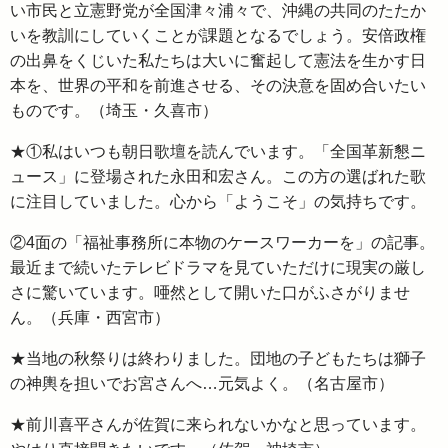
い市民と立憲野党が全国津々浦々で、沖縄の共同のたたか
いを教訓にしていくことが課題となるでしょう。安倍政権
の出鼻をくじいた私たちは大いに奮起して憲法を生かす日
本を、世界の平和を前進させる、その決意を固め合いたい
ものです。（埼玉・久喜市）
★①私はいつも朝日歌壇を読んでいます。「全国革新懇ニ
ュース」に登場された永田和宏さん。この方の選ばれた歌
に注目していました。心から「ようこそ」の気持ちです。
②4面の「福祉事務所に本物のケースワーカーを」の記事。
最近まで続いたテレビドラマを見ていただけに現実の厳し
さに驚いています。唖然として開いた口がふさがりませ
ん。（兵庫・西宮市）
★当地の秋祭りは終わりました。団地の子どもたちは獅子
の神輿を担いでお宮さんへ…元気よく。（名古屋市）
★前川喜平さんが佐賀に来られないかなと思っています。