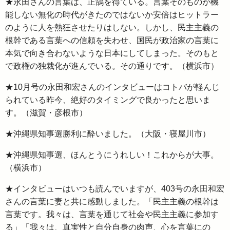
★永田さんの言葉は、正鵠を得ている。言葉そのものが機
能しない無化の時代がきたのではないか安倍はヒットラー
のように人を熱狂させたりはしない。しかし、民主主義の
根幹である言葉への信頼を失わせ、国民が政治家の言葉に
本気で向き合わないような日本にしてしまった。そのもと
で政権の独裁化が進んでいる。その通りです。（横浜市）
★10月号の永田和宏さんのインタビューはコトバが軽んじ
られている昨今、絶好のタイミングで良かったと思いま
す。（滋賀・彦根市）
★沖縄県知事選勝利に酔いました。（大阪・寝屋川市）
★沖縄県知事選、ほんとうにうれしい！これからが大事。
（横浜市）
★インタビューはいつも読んでいますが、403号の永田和宏
さんの言葉に妻と共に感動しました。「民主主義の根幹は
言葉です。我々は、言葉を通じて社会や民主主義に参加す
る」「我々は、真実性と自分自身の肉声、心を言葉にの