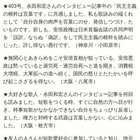
★403号、永田和宏さんのインタビュー記事中の「民主主義
の根幹は言葉です」に共感しました。私も歌詠みの端くれ
として「自分自身の肉声を言葉にのせ、発信しつづけ」た
いものです。折しも、安倍政権は日米首脳会談の共同声明
を「誤訳」ならぬ「偽訳」をして民主主義の根幹を踏みに
じった。許し得ない愚行です。（神奈川・小田原市）
★無関心とあきらめをこそ安倍首相が狙っている。安倍悪
政は黙っていると過労死・過労自死へと道を開き、消費税
大増税、大軍拡への道へ続く。国民の怒りとたたかいを呼
び起こさざるを得ない。（大阪・八尾市）
★大好きな歌人・永田和宏さんのインタビュー記事を何回
も読みました。短歌をつくる時、すぐに自然の方へ目が行
き、時事短歌がなかなかできない自分をちょっぴり反省し
ました。権力と対峙する武器は言葉しかない。心に沁みま
した。（大阪・枚方市）
★友人のＡさんが短歌愛好会に参加していると知り、地元