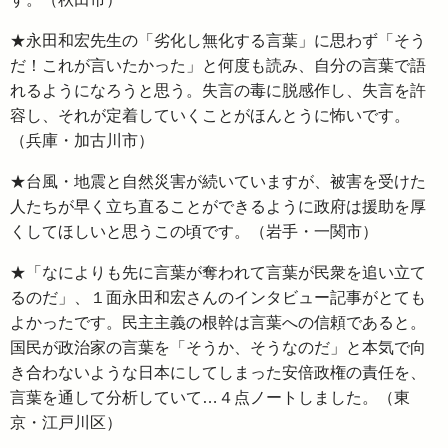
★永田和宏先生の「劣化し無化する言葉」に思わず「そう
だ！これが言いたかった」と何度も読み、自分の言葉で語
れるようになろうと思う。失言の毒に脱感作し、失言を許
容し、それが定着していくことがほんとうに怖いです。
（兵庫・加古川市）
★台風・地震と自然災害が続いていますが、被害を受けた
人たちが早く立ち直ることができるように政府は援助を厚
くしてほしいと思うこの頃です。（岩手・一関市）
★「なによりも先に言葉が奪われて言葉が民衆を追い立て
るのだ」、１面永田和宏さんのインタビュー記事がとても
よかったです。民主主義の根幹は言葉への信頼であると。
国民が政治家の言葉を「そうか、そうなのだ」と本気で向
き合わないような日本にしてしまった安倍政権の責任を、
言葉を通して分析していて…４点ノートしました。（東
京・江戸川区）