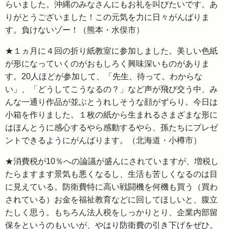
らいました。沖縄のみなさんにもお礼を叫びたいです。あ
りがとうございました！この元気を力に日々がんばりま
す。負けないゾー！（熊本・水俣市）
★１ヵ月に４回の折り紙教室に参加しました。美しい色紙
が形になっていくのがおもしろく興味深いものがありま
す。20人ほどが参加して、「先生、待って。わからな
い」、「どうしてこうなるの？」など声が飛び交う中、み
んな一通り作品が並ぶとうれしそうな顔がずらり。今日は
小箱を作りました。１枚の紙から生まれるさまざまな形に
はほんとうに感心するやら感動するやら、孫たちにプレゼ
ントできるようにがんばります。（北海道・小樽市）
★消費税が10％への論議が盛んにされていますが、増税し
たらますます景気も悪くなるし、生活も苦しくなるのは目
に見えている。防衛費特に高い戦闘機を何機も買う（買わ
されている）お金を福祉教育などに回してほしいと、腹立
たしく思う。もちろん法人税をしっかりとり、企業内部留
保をというのもいいが、やはり防衛費の引き下げをぜひ。