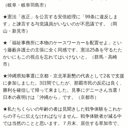
（岐阜・岐阜羽島市）
★憲法「改正」を公言する安倍総理に「99条に違反しま
す」と諫言する与党議員がいないのが不思議です。（岡
山・新見市）
★「福祉事務所に本物のケースワーカーを配置せよ」とい
う藤藪弁護士の主張に全く同感です。憲法25条を守るたた
かいにもこの視点を忘れてはいけないと。（群馬・高崎
市）
★沖縄県知事選に京都・京北革新懇の代表として2名で支援
に参加しました。3日間でしたが、那覇市民の反応は良く、
勝利を確信して帰って来ました。見事にデニーさん当選！
日本の夜明けは「沖縄から」です。（京都市）
★私たちくらいの年齢の者は見聞きした戦争体験をこれか
らの子らに伝えなければなりません。戦争体験者が減る中
では当然のことと思います。７月末、居住する草加市で、