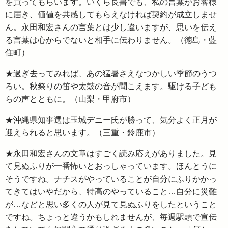
を買ってもらいます。いくら良書でも、私の言葉がお客様
に届き、価値を共感してもらえなければ契約が成立しませ
ん。永田和宏さんの言葉とは少し違いますが、思いを伝え
る言葉は心からでないと相手に伝わりません。（徳島・藍
住町）
★過ぎ去ってみれば、あの猛暑さえなつかしい季節のうつ
ろい。秋祭りの笛や太鼓の音が聞こえます。駆ける子ども
らの声とともに。（山梨・甲府市）
★沖縄県知事選は玉城デニー氏が勝って、気分よく正月が
迎えられると思います。（三重・鈴鹿市）
★永田和宏さんの文章はすごく読み応えがありました。見
て見ぬふりが一番怖いとおっしゃっています。ほんとうに
そうですね。ナチスがやっていることが自分にふりかかっ
てきてはいやだから、特高のやっていること…自分に災難
が…などと思い多くの人が見て見ぬふりをしたということ
ですね。ちょっと違うかもしれませんが、毎週駅頭で宣伝