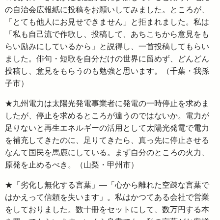
の自治会広報紙に投稿をお願いしてみました。ところが、
「とても他人にお見せできません」と拒まれました。私は
「私も自己流で作歌し、投稿して、あちこちから意見をも
らい励みにしているから」と説得し、一首投稿してもらい
ました。俳句・短歌を自分だけの世界に留めず、どんどん
投稿し、意見をもらうのも勉強と思います。（千葉・我孫
子市）
★九州電力は太陽光発電事業者に発電の一時停止を求めま
したが、停止を求めるところが違うのではないか。電力が
足りないと再生エネルギーの活用として太陽光発電で電力
を補充してきたのに、足りてきたら、真っ先に停止させる
なんて国民を馬鹿にしている。まず自分のところの火力、
原発を止めるべき。（山梨・甲州市）
★「劣化し無化する言葉」―「心から離れた空疎な言葉で
はかえって信頼を失います」。私はかつてある会社で営業
をしておりました。数十冊をセットにして、数万円する本