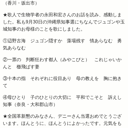
（香川・坂出市）
★歌人で生物学者の永田和宏さんのお話を読み、感動しま
した。私も9月30日の沖縄県知事選にちなんでジュゴンや玉
城知事のお母様のことを歌にしました。
①辺野古海 ジュゴン隠すか 藻場残す 情あらなむ 勇
気あらなむ
②一票の 判断狂わす都人（みやこびと） これじゃいか
んと 檄飛ばす妻
③十本の指 それぞれに役目あり 母の教えを 胸に抱き
て
④母ひとり 子のひとりの大切に 平和でこそと 訴えし
知事（奈良・大和郡山市）
★全国革新懇のみなさん、デニーさん当選おめでとうござ
います。ほんとうに、ほんとうによかったです。元気をも