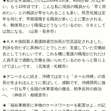
★私が定年退職したのは2009年3月末。時間が経つのは早
い。もう10年目です。こんな私に現役の職員から「早く辞
めたい」との相談が寄せられることも多い。民営化後は定
年を待たず、早期退職する職員が多いことに驚かされる。
今、郵便局という職場はどうなっているのか、ＯＢとして
は気になる。（山形・長井市）
★ＫＫＲ病院新人看護師過労自死が労災認定されました。
判決を待たずに異例のことでしたが、支援していた労働組
合としてうれしいです。これを機に看護の職場がどれだけ
人員不足で過酷な労働を強いられているのかもっと取り上
げてほしいです。（北海道・札幌市）
★デニーさんに続き、沖縄では次々と「オール沖縄」の首
長が生まれほんとうに喜ばしく、感動です。沖縄県民に倣
い、一日も早く全国の米軍基地の撤去、戦争反対の政治
へ。（神奈川・相模原市）
★「福祉事務所に本物のケースワーカーを配置せよ」の記