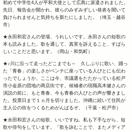
初めて中学生4人が平和大使として広島に派遣されました。
先日、報告会が開かれ、彼らのみずみずしい発表を聞いて
負けられませんと気持ちを新たにしました。（埼玉・越谷
市）
★永田和宏さんの登場、うれしいです。永田さんの短歌の
本も読みました。歌を通して、真実を訴えること、すばら
しいことだと思います。（岡山・和気町）
★♪川に沿って走ったどこまでも～ 久しぶりに歌い、踊っ
た「青春」の楽しさがベンチに座っている人びとにも伝わ
ったでしょうか。ここは今、市議選をたたかっている松戸
市小金原の団地の商店街です。候補者の現職高木健さんの
演説の前に、もと青春、今も青春の人びとの声が響きまし
た。投票日まで１ヵ月を切りました。沖縄に続いて住民が
主人公の街をつくるためがんばるぞ。（千葉・松戸市）
★永田和宏さんの短歌、いいですね。私も下手ながら、短
歌や俳句をしています。「歌を詠むことで、またメディア