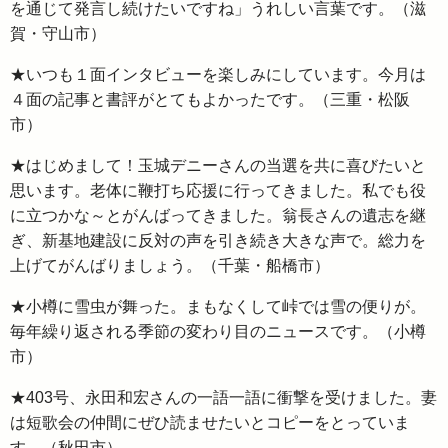
を通じて発言し続けたいですね」うれしい言葉です。（滋
賀・守山市）
★いつも１面インタビューを楽しみにしています。今月は
４面の記事と書評がとてもよかったです。（三重・松阪
市）
★はじめまして！玉城デニーさんの当選を共に喜びたいと
思います。老体に鞭打ち応援に行ってきました。私でも役
に立つかな～とがんばってきました。翁長さんの遺志を継
ぎ、新基地建設に反対の声を引き続き大きな声で。総力を
上げてがんばりましょう。（千葉・船橋市）
★小樽に雪虫が舞った。まもなくして峠では雪の便りが。
毎年繰り返される季節の変わり目のニュースです。（小樽
市）
★403号、永田和宏さんの一語一語に衝撃を受けました。妻
は短歌会の仲間にぜひ読ませたいとコピーをとっていま
す。（秋田市）