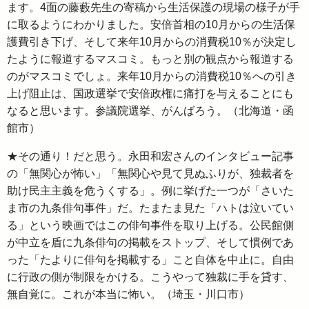
ます。4面の藤藪先生の寄稿から生活保護の現場の様子が手
に取るようにわかりました。安倍首相の10月からの生活保
護費引き下げ、そして来年10月からの消費税10％が決定し
たように報道するマスコミ。もっと別の観点から報道する
のがマスコミでしょ。来年10月からの消費税10％への引き
上げ阻止は、国政選挙で安倍政権に痛打を与えることにも
なると思います。参議院選挙、がんばろう。（北海道・函
館市）
★その通り！だと思う。永田和宏さんのインタビュー記事
の「無関心が怖い」「無関心や見て見ぬふりが、独裁者を
助け民主主義を危うくする」。例に挙げた一つが「さいた
ま市の九条俳句事件」だ。たまたま見た「ハトは泣いてい
る」という映画ではこの俳句事件を取り上げる。公民館側
が中立を盾に九条俳句の掲載をストップ、そして慣例であ
った「たよりに俳句を掲載する」こと自体を中止に。自由
に行政の側が制限をかける。こうやって独裁に手を貸す、
無自覚に。これが本当に怖い。（埼玉・川口市）