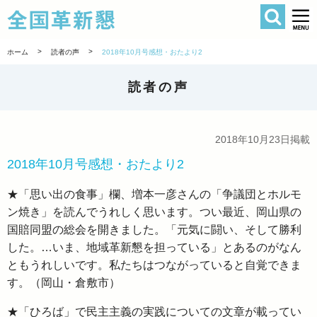
検索
全国革新懇 
>
>
ホーム
読者の声
2018年10月号感想・おたより2
読者の声
2018年10月23日掲載
2018年10月号感想・おたより2
★「思い出の食事」欄、増本一彦さんの「争議団とホルモ
ン焼き」を読んでうれしく思います。つい最近、岡山県の
国賠同盟の総会を開きました。「元気に闘い、そして勝利
した。…いま、地域革新懇を担っている」とあるのがなん
ともうれしいです。私たちはつながっていると自覚できま
す。（岡山・倉敷市）
★「ひろば」で民主主義の実践についての文章が載ってい