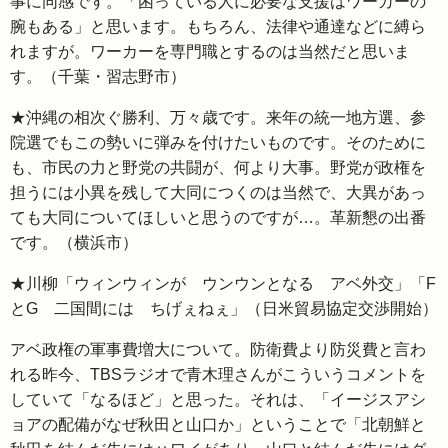
事に同感です。「困っている人に必要な支援はワーカーの
腕もある」と思います。もちろん、法律や通達などに縛ら
れますが。ワーカーを専門職とするのは当然だと思いま
す。（千葉・習志野市）
★沖縄の相次ぐ勝利、万々歳です。来年の統一地方選、参
院選でもこの勢いに弾みを付けたいものです。そのために
も、市民の力と野党の共闘が、何より大事。野党が政権を
担うには小異を残して大同につくのは当然で、大異があっ
ても大同についてほしいと思うのですが…。革新懇の出番
です。（横浜市）
★川柳「ウィンウィンが ウンウンとなる アベ外交」「F
とG 二国間には ちげぇねぇ」（日米貿易協定交渉開始）
アベ政権の軍事費増大について。防衛費より防災費と言わ
れる昨今、TBSラジオで青木理さんがこういうコメントを
していて「なるほど」と思った。それは、「イージスアシ
ョアの配備がなぜ秋田と山口か」ということで「北朝鮮と