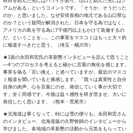
秋田を結んだ先にはハワイがあり、山口と結んだ先にはグ
アムがある」というコメントです。「そうか、そうだった
のか」と思いました。なぜ安倍首相の地元である山口県な
のか？という疑問が解消された。日本を守る為ではなく、
アメリカの島を守る為に7千億円以上もかけて装備するの
だ、ということを…。この事実をマスコミはもっと大々的
に報道すべきだと思う。（埼玉・桶川市）
★1面の永田和宏氏の革新懇インタビューを読んで思うこと
―4つのプロセスを考えると確かに言葉の無化を感じます。
事実を偽る「言い換え」と述べていますが、最近のマスコ
ミ報道を聞いていると痛感します。「我々は真実性と自分
自身の肉声、心を言葉にのせ、発信していく事が大切で
す」全く同感です。今後は益々感性を研ぎ澄ませ、大いに
発信したく思います。（熊本・荒尾市）
★北海道は寒くなって、峠には雪の便りも。永田和宏さん
のインタビュー、北海道版の久野牧師のインタビューから
学びました。各地域の革新懇の活動から元気をもらってい