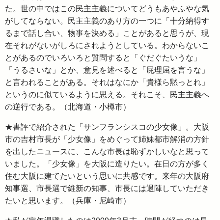
た。世の中ではこの民主主義についてどうもあやふやな気
がしてならない。民主主義のあり方の一つに「十分納得す
るまで話し合い、物事を決める」ことがあると思うが、現
在それがないがしろにされようとしている。わからないこ
とがあるのでいろいろと質問すると「ぐだぐたいうな」
「うるさいな」とか、意見を述べると「屁理屈を言うな」
と言われることがある。それはなにか「貴様ら黙っとれ」
というのに似ているように思える。それこそ、民主主義へ
の逆行である。（北海道・小樽市）
★書評で紹介された「サンフランシスコの少女像」。大阪
市の吉村市長が「少女像」をめぐって姉妹都市解消の方針
を出したニュースに、こんな市長は恥ずかしいなと思って
いました。「少女像」を大阪に造りたい。在日の方が多く
住む大阪に建てたいという思いに共感です。来年の大阪府
知事選、市長選で維新の知事、市長には退陣していただき
たいと思います。（兵庫・尼崎市）