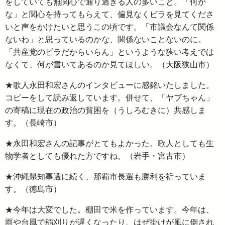
をしていても無関心で通り過ぎる人の多いこと。「何か
な」と関心を持ってもらえて、偏見なくビラを見てくださ
いと声をかけたいと思うこの頃です。「市議会なんて関係
ないわ」と思っているのかな、関係ないことないのに。
「共産党のビラだからいらん」というような狭い考えでは
なくて、何が書いてあるのか見てほしい。（大阪狭山市）
★歌人永田和宏さんのインタビューに感銘いたしました。
コピーをして読み返しています。併せて、「ヤブちゃん」
の寄稿に現在の政治の貧困を（うしろむきに）共感しま
す。（長崎市）
★永田和宏さんの記事がとてもよかった。歌人としても生
物学者としても優れた方ですね。（岩手・宮古市）
★沖縄県知事選に続く、那覇市長選も勝利を祈っていま
す。（徳島市）
★今年は大変でした。棚田で米を作っています。今年は、
雨や台風で稲刈りが遅くなったり、はぜ掛けが風に倒され