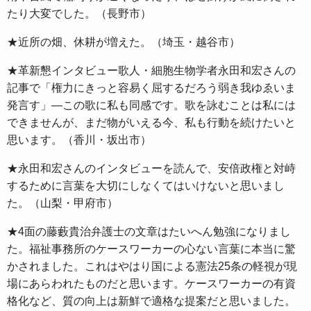
たり大変でした。（長野市）
★近所の畑、休耕が増えた。（埼玉・越谷市）
★革新懇インタビュー歌人・細胞生物学者永田和宏さんの
記事で「権力にきっと容易く屈するだろう弱き我ゆゑいま
発言す」―この歌に私も同感です。歌を詠むことは私には
できませんが、まだ物がいえる今、私も行動を続けたいと
思います。（香川・坂出市）
★永田和宏さんのインタビューを読んで、安倍政権と対峙
するために言葉を大切にしなくてはいけないと思いまし
た。（山梨・甲府市）
★4面の藤藪貴治弁護士の文章はたいへん勉強になりまし
た。福祉事務所のケースワーカーの心ない言葉に本当に驚
かされました。これはやはり国による憲法25条の軽視が現
場にあらわれたものだと思います。ケースワーカーの有資
格化など、質の向上は新鮮で適格な提案だと思いました。